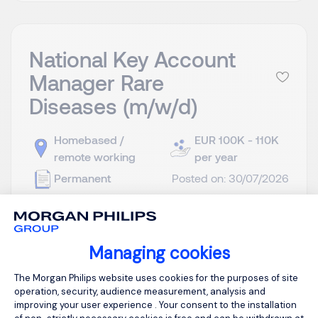
National Key Account
Manager Rare
Diseases (m/w/d)
Homebased /
EUR 100K - 110K
remote working
per year
Permanent
Posted on: 30/07/2026
Deutschland | Homeoffice | bundesweite
Reisetätigkeit Für ein international tätiges
Managing cookies
Pharmaunternehmen suchen wir einen erfahrenen
Consent Management Platform: Person
The Morgan Philips website uses cookies for the purposes of site
National Key Account Manager (m/w/d) mit
operation, security, audience measurement, analysis and
Schwerpunkt Rare Diseases . In dieser strategisch
improving your user experience . Your consent to the installation
ausgerichteten Rolle gestalten Sie den