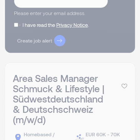
Please enter your email address.
I have read the
Privacy Notice
.
Create job alert
Area Sales Manager
Schmuck & Lifestyle |
Südwestdeutschland
& Deutschschweiz
(m/w/d)
Homebased /
EUR 60K - 70K