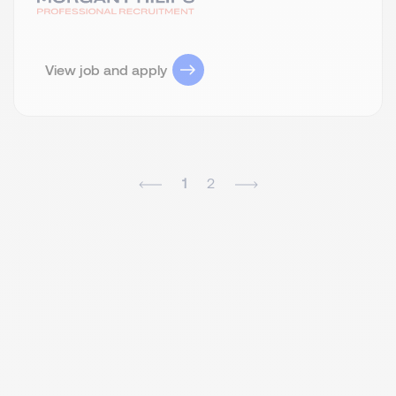
View job and apply
1
2