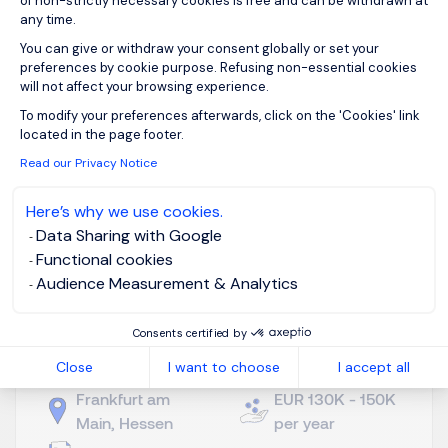
of non-strictly necessary cookies is free and can be withdrawn at
Marktzugang hochspezialisierter Therapien ak...
any time.
You can give or withdraw your consent globally or set your
preferences by cookie purpose. Refusing non-essential cookies
will not affect your browsing experience.
Axeptio consent
To modify your preferences afterwards, click on the 'Cookies' link
located in the page footer.
View job and apply
Read our Privacy Notice
Here’s why we use cookies.
Data Sharing with Google
Functional cookies
Head of Global Digital
Audience Measurement & Analytics
Transformation &
Consents certified by
Omnichannel (m/w/d)
Close
I want to choose
I accept all
Frankfurt am
EUR 130K - 150K
Main, Hessen
per year