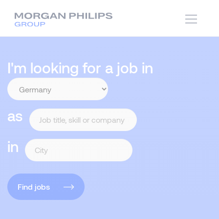
I'm looking for a job in
as
in
Find jobs