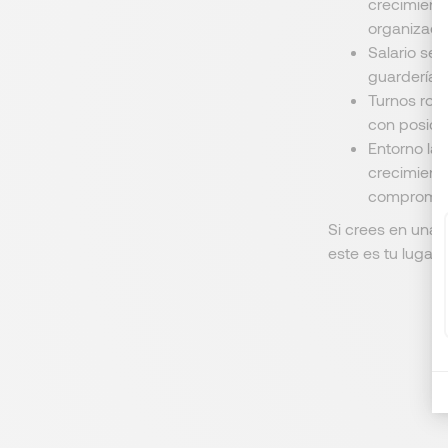
crecimiento
organizació
Salario seg
guardería, 
Turnos rot
con posici
Entorno lab
crecimiento
comprometi
Si crees en una a
este es tu lugar 