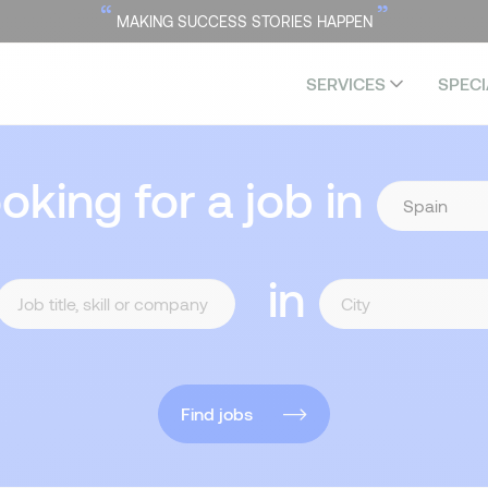
“
”
MAKING SUCCESS STORIES HAPPEN
SERVICES
SPECI
ooking for a job in
in
Find jobs