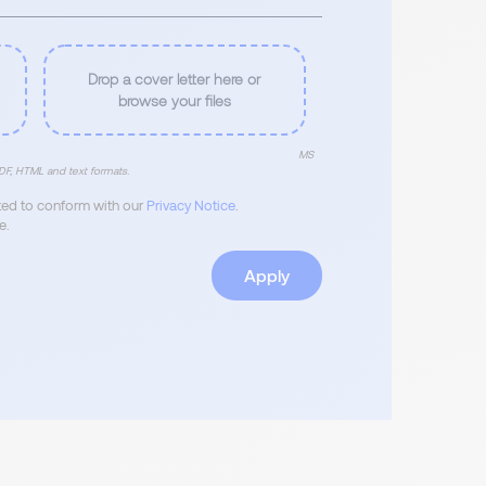
Drop a cover letter here or
browse your files
MS
F, HTML and text formats.
ated to conform with our
Privacy Notice
.
e.
Apply