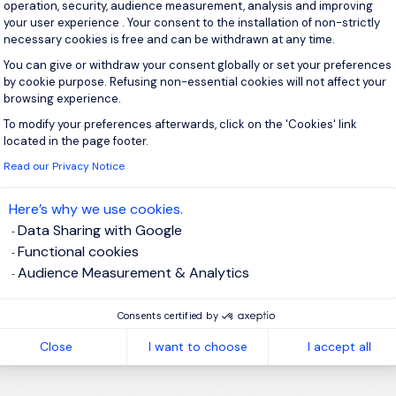
 profesional y la posibilidad de formar parte de una
operation, security, audience measurement, analysis and improving
your user experience . Your consent to the installation of non-strictly
n sanitaria de referencia en el sector.
necessary cookies is free and can be withdrawn at any time.
ún convenio y retribución flexible: ticket restaurante, ticket
You can give or withdraw your consent globally or set your preferences
ticket transporte y seguro de salud con AXA.
by cookie purpose. Refusing non-essential cookies will not affect your
ativos de mañana y tarde. Si es de tu interés también contamos
browsing experience.
ones que son solo de turno de noche.
To modify your preferences afterwards, click on the 'Cookies' link
Axeptio consent
oral estable dentro de una organización sólida y en
located in the page footer.
. Incorporación a un equipo profesional, cercano y
Read our Privacy Notice
do con la atención de calidad.
tención al paciente cercana, profesional y con visión de futuro,
Here’s why we use cookies.
para crecer y marcar la diferencia.
Data Sharing with Google
Functional cookies
Audience Measurement & Analytics
Consents certified by
Close
I want to choose
I accept all