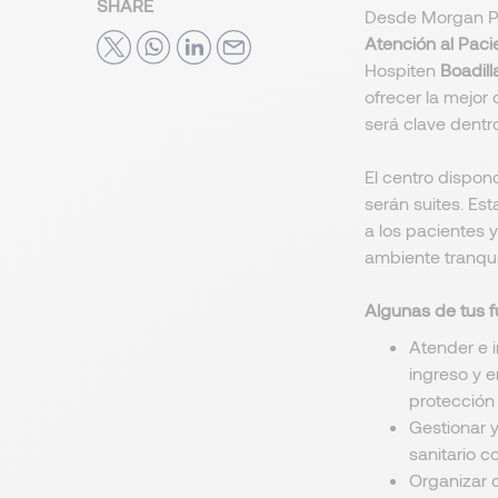
SHARE
Desde Morgan P
Atención al Paci
Hospiten
Boadill
ofrecer la mejor 
será clave dentr
El centro dispon
serán suites. Es
a los pacientes 
ambiente tranquil
Algunas de tus f
Atender e 
ingreso y e
protección
Gestionar 
sanitario c
Organizar c