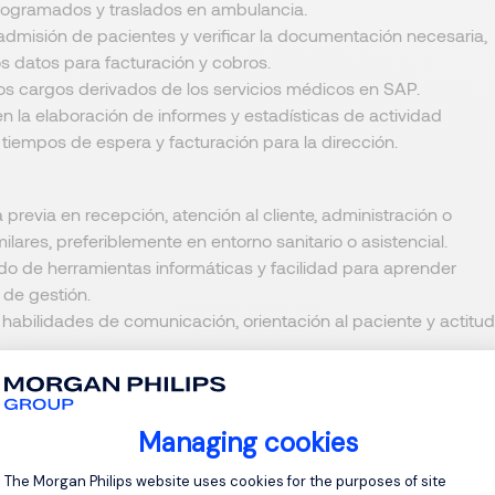
rogramados y traslados en ambulancia.
 admisión de pacientes y verificar la documentación necesaria,
s datos para facturación y cobros.
los cargos derivados de los servicios médicos en SAP.
n la elaboración de informes y estadísticas de actividad
, tiempos de espera y facturación para la dirección.
 previa en recepción, atención al cliente, administración o
ilares, preferiblemente en entorno sanitario o asistencial.
do de herramientas informáticas y facilidad para aprender
de gestión.
habilidades de comunicación, orientación al paciente y actitud
oseer nivel alto de inglés u otros idiomas como francés o árabe
?
Managing cookies
definido
con formación a cargo de la empresa. Incorporación a
Consent Management Platform: Personal
o estable con amplias oportunidades de desarrollo y
The Morgan Philips website uses cookies for the purposes of site