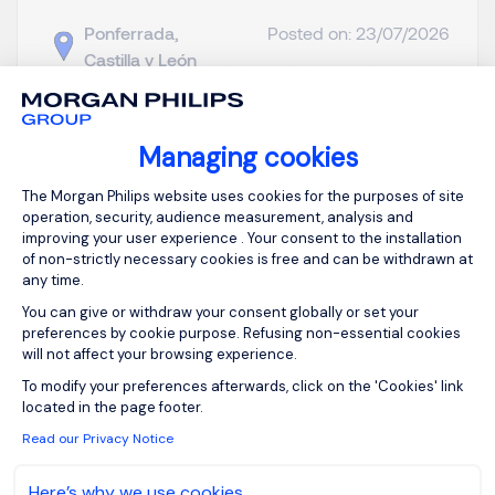
Ponferrada,
Posted on: 23/07/2026
Castilla y León
Permanent
Managing cookies
View the video
Consent Management Platform: Person
The Morgan Philips website uses cookies for the purposes of site
operation, security, audience measurement, analysis and
Desde Morgan Philips Specialist Recruitment
improving your user experience . Your consent to the installation
estamos buscando un Responsable de Compras
of non-strictly necessary cookies is free and can be withdrawn at
con amplia experiencia gestionando grandes
any time.
volúmenes y liderando equipos, en entornos de
You can give or withdraw your consent globally or set your
fuerte crecimiento y con exposición internacional.
preferences by cookie purpose. Refusing non-essential cookies
Requisitos principales Más de 10 años en
will not affect your browsing experience.
Axeptio consent
Compras. Gestión de ...
To modify your preferences afterwards, click on the 'Cookies' link
located in the page footer.
Read our Privacy Notice
Here’s why we use cookies.