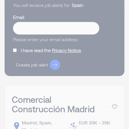
You will receive job alerts for:
Spain
Email
Please enter your email address.
I have read the
Privacy Notice
.
Create job alert
Comercial
Construcción Madrid
Madrid, Spain,
EUR 35K - 35K