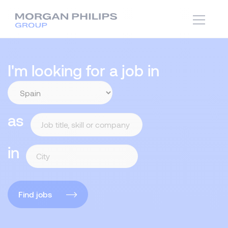
I'm looking for a job in
as
in
Find jobs