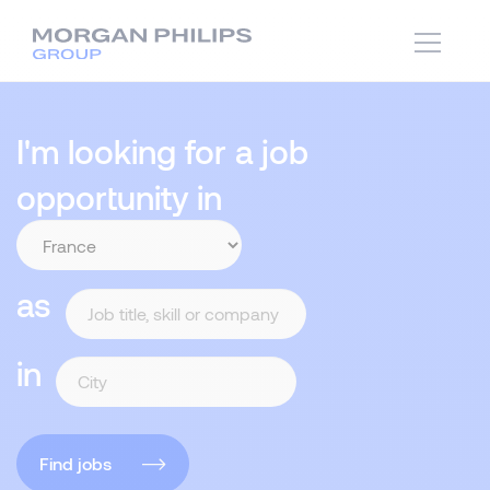
I'm looking for a job
opportunity in
as
in
Find jobs