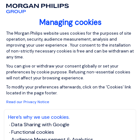
View job and apply
Managing cookies
Consent Management Platform: Person
The Morgan Philips website uses cookies for the purposes of site
operation, security, audience measurement, analysis and
improving your user experience . Your consent to the installation
of non-strictly necessary cookies is free and can be withdrawn at
Comptable Général F/H
any time.
You can give or withdraw your consent globally or set your
preferences by cookie purpose. Refusing non-essential cookies
Maisons-Laffitte,
EUR 45K - 50K
will not affect your browsing experience.
Ile-de-France
per year
Axeptio consent
To modify your preferences afterwards, click on the 'Cookies' link
located in the page footer.
Permanent
Posted on: 04/08/2026
Read our Privacy Notice
Here’s why we use cookies.
View the video
Data Sharing with Google
Notre client est un groupe en forte croissance,
Functional cookies
engagé dans une phase de structuration de sa
Audience Measurement & Analytics