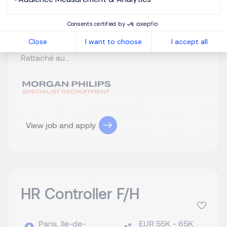
fonction Finance et de transformation de ses outils.
Il recrute un Responsable Comptable Général
Consents certified by
Confirmé F/H. Poste basé à Paris et en CDI.
Close
I want to choose
I accept all
Rémunération selon expérience professionnelle.
Rattaché au...
View job and apply
HR Controller F/H
Paris, Ile-de-
EUR 55K - 65K