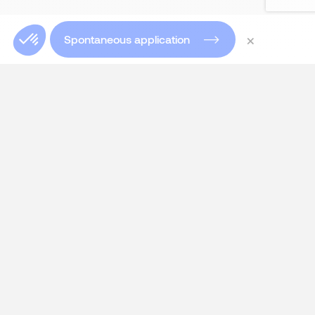
×
Spontaneous application