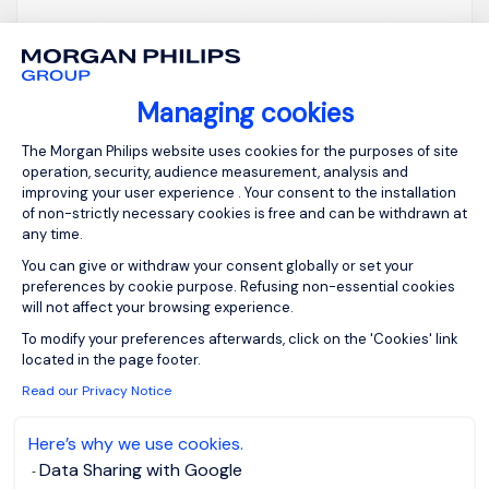
Managing cookies
View job and apply
Consent Management Platform: Person
The Morgan Philips website uses cookies for the purposes of site
operation, security, audience measurement, analysis and
improving your user experience . Your consent to the installation
of non-strictly necessary cookies is free and can be withdrawn at
any time.
Comptable Général F/H
You can give or withdraw your consent globally or set your
preferences by cookie purpose. Refusing non-essential cookies
will not affect your browsing experience.
Axeptio consent
Maisons-Laffitte,
EUR 45K - 50K
To modify your preferences afterwards, click on the 'Cookies' link
located in the page footer.
Ile-de-France
per year
Read our Privacy Notice
Permanent
Posted on: 04/08/2026
Here’s why we use cookies.
Data Sharing with Google
View the video