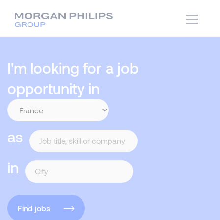
I'm looking for a job
opportunity in
as
in
Find jobs