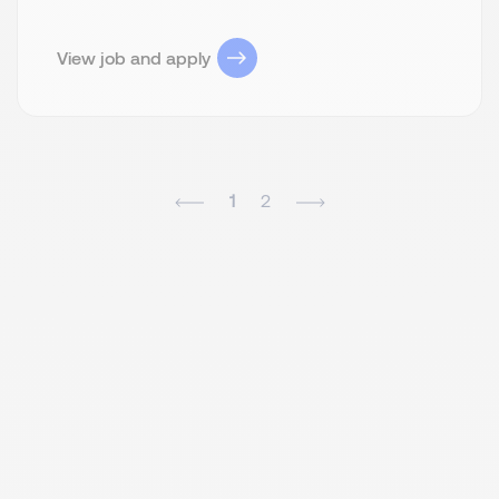
View job and apply
1
2