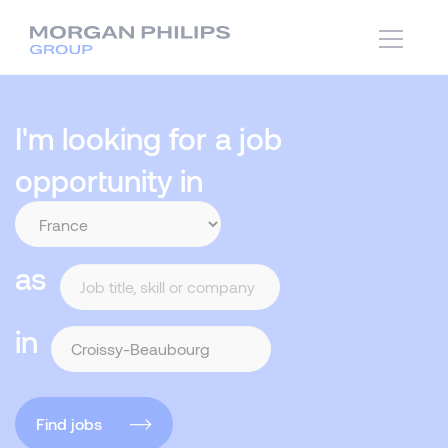
I'm looking for a job
opportunity in
as
in
Find jobs