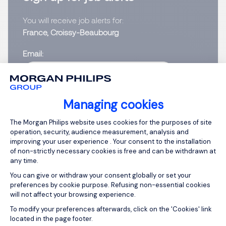
You will receive job alerts for:
France, Croissy-Beaubourg
Email
Please enter your email address.
Managing cookies
I have read the
Privacy Notice
.
Consent Management Platform: Person
The Morgan Philips website uses cookies for the purposes of site
operation, security, audience measurement, analysis and
Create job alert
improving your user experience . Your consent to the installation
of non-strictly necessary cookies is free and can be withdrawn at
any time.
You can give or withdraw your consent globally or set your
preferences by cookie purpose. Refusing non-essential cookies
1
will not affect your browsing experience.
Axeptio consent
To modify your preferences afterwards, click on the 'Cookies' link
located in the page footer.