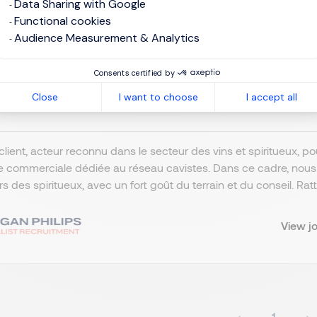
Data Sharing with Google
Functional cookies
mercial cavistes Spiritueux-Nor
Audience Measurement & Analytics
Consents certified by
omebased / remote working
EUR 43K - 50K per year
Close
I want to choose
I accept all
ermanent
client, acteur reconnu dans le secteur des vins et spiritueux, 
e commerciale dédiée au réseau cavistes. Dans ce cadre, nou
ers des spiritueux, avec un fort goût du terrain et du conseil. R
View j
1