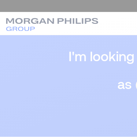
I'm looking
as