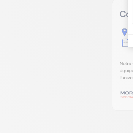
Com
H
P
Notre 
équip
l’univ