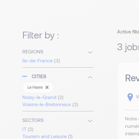
Active filt
Filter by :
3 job
REGIONS
Ile-de-France
(3)
Rev
CITIES
Le Havre
V
Noisy-le-Grand
(2)
Voisins-le-Bretonneux
(2)
Notre 
SECTORS
numéri
IT
(2)
intern
Tourism and Leisure
(1)