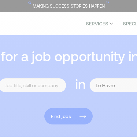
“
”
MAKING SUCCESS STORIES HAPPEN
SERVICES
SPECI
 for a job opportunity i
in
Find jobs