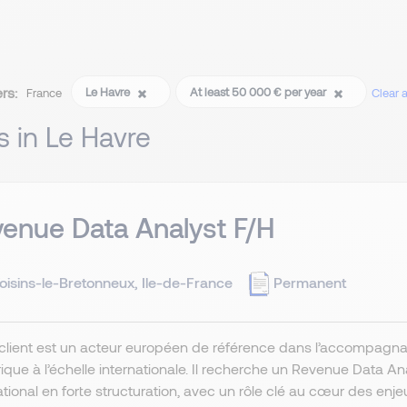
ers:
Le Havre
At least 50 000 € per year
France
Clear al
s in Le Havre
enue Data Analyst F/H
oisins-le-Bretonneux, Ile-de-France
Permanent
client est un acteur européen de référence dans l’accompagnan
que à l’échelle internationale. Il recherche un Revenue Data A
ational en forte structuration, avec un rôle clé au cœur des enjeux 