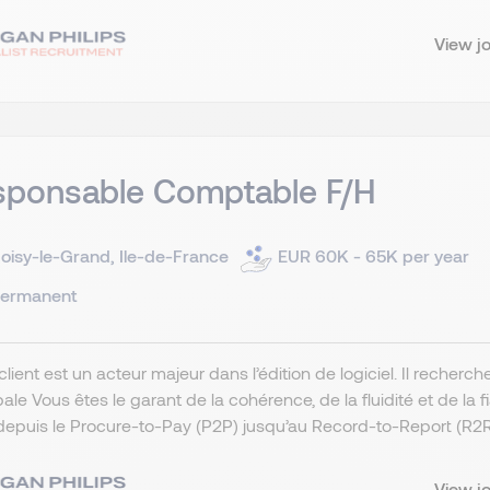
View j
sponsable Comptable F/H
oisy-le-Grand, Ile-de-France
EUR 60K - 65K per year
ermanent
client est un acteur majeur dans l’édition de logiciel. Il rech
pale Vous êtes le garant de la cohérence, de la fluidité et de l
depuis le Procure-to-Pay (P2P) jusqu’au Record-to-Report (R2R).
View j