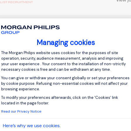
 up for job alerts
Managing cookies
ll receive job alerts for:
France, Le Havre
Consent Management Platform: Personal
The Morgan Philips website uses cookies for the purposes of site
operation, security, audience measurement, analysis and improving
your user experience . Your consent to the installation of non-strictly
necessary cookies is free and can be withdrawn at any time.
You can give or withdraw your consent globally or set your preferences
e enter your email address.
by cookie purpose. Refusing non-essential cookies will not affect your
browsing experience.
 have read the
Privacy Notice
.
To modify your preferences afterwards, click on the 'Cookies' link
Axeptio consent
located in the page footer.
te job alert
Read our Privacy Notice
Here’s why we use cookies.