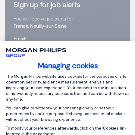
Sign up for job alerts
You will receive job alerts for:
France, Neuilly-sur-Seine
Email
Please enter your email address.
Managing cookies
Consent Management Platform: Person
I have read the
Privacy Notice
.
The Morgan Philips website uses cookies for the purposes of site
operation, security, audience measurement, analysis and
improving your user experience . Your consent to the installation
Create job alert
of non-strictly necessary cookies is free and can be withdrawn at
any time.
You can give or withdraw your consent globally or set your
preferences by cookie purpose. Refusing non-essential cookies
will not affect your browsing experience.
1
Axeptio consent
To modify your preferences afterwards, click on the 'Cookies' link
located in the page footer.