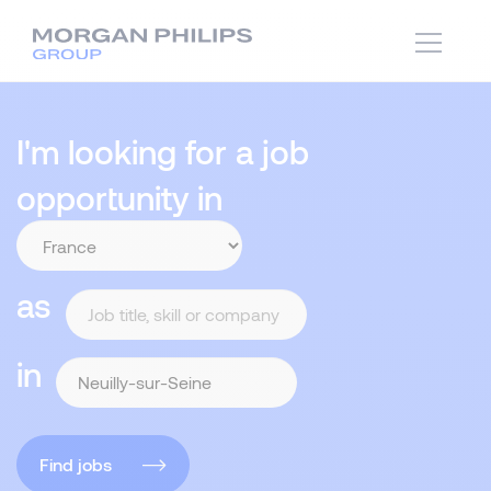
I'm looking for a job
opportunity in
as
in
Find jobs