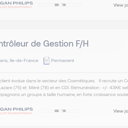
View j
trôleur de Gestion F/H
aris, Ile-de-France
Permanent
client évolue dans le secteur des Cosmétiques. Il recrute un 
Lazare (75) et Méré (78) et en CDI. Rémunération : +/- 43K€ s
agnons un groupe à taille humaine, en forte croissance souten
View j