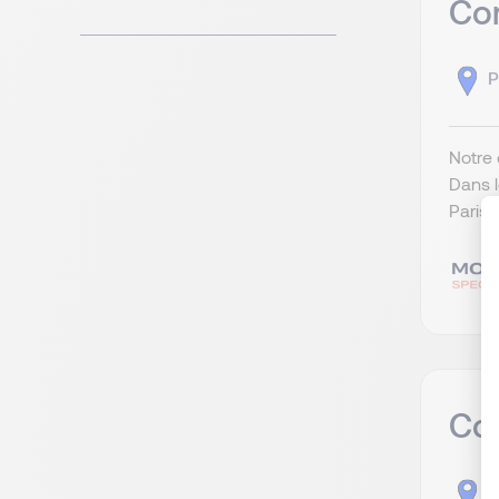
Co
P
Notre 
Dans l
Paris 
Con
P