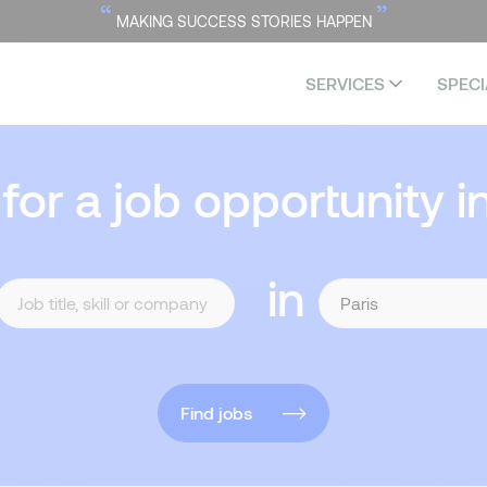
“
”
MAKING SUCCESS STORIES HAPPEN
SERVICES
SPECI
 for a job opportunity i
in
Find jobs