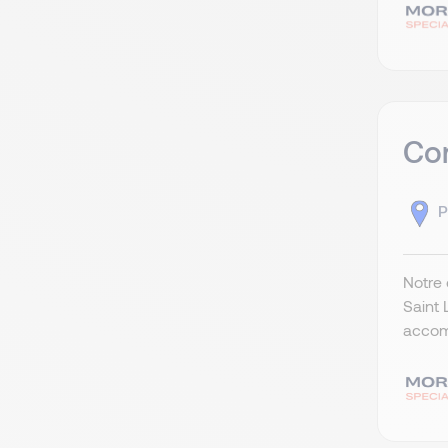
Con
P
Notre 
Saint 
accomp