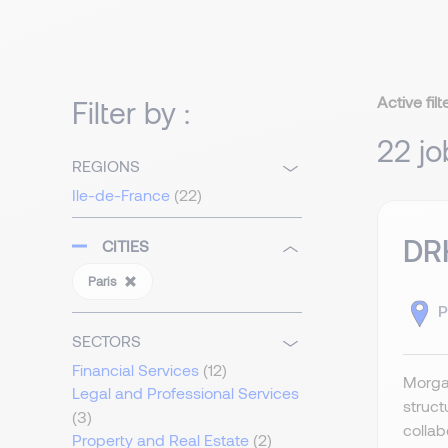
Active filt
Filter by :
22 jo
REGIONS
Ile-de-France
(22)
DRH
CITIES
Paris
P
SECTORS
Financial Services
(12)
Morgan
Legal and Professional Services
struct
(3)
collab
Property and Real Estate
(2)