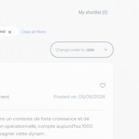
My shortlist (
0
)
year
Clear all filters
Change order to:
nent
Posted on: 05/08/2026
ns un contexte de forte croissance et de
ion opérationnelle, compte aujourd’hui 1000
pagner cette dynam...