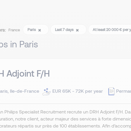
ers:
Paris
Last 7 days
At least 20 000 € per 
France
bs in Paris
 Adjoint F/H
aris, Ile-de-France
EUR 65K - 72K per year
Perma
 Philips Specialist Recruitment recrute un DRH Adjoint F/H. Da
uration, notre client, acteur majeur des services à forte dimens
orateurs répartis sur près de 100 établissements. Afin d’accom