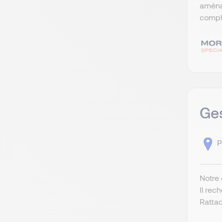
aména
comple
Ges
P
Notre 
Il rec
Rattac