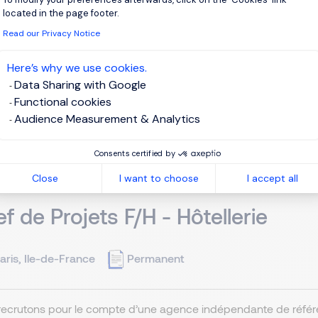
located in the page footer.
Read our Privacy Notice
client est un Fonds d’Investissements. Il recrute un Contrôleur
I. Rémunération selon expérience professionnelle. Nous acco
Here’s why we use cookies.
ance dans le recrutement de deux Contrôleurs Financiers. L’équi.
Data Sharing with Google
Functional cookies
Audience Measurement & Analytics
View j
Consents certified by
Close
I want to choose
I accept all
f de Projets F/H - Hôtellerie
aris, Ile-de-France
Permanent
ecrutons pour le compte d’une agence indépendante de référen