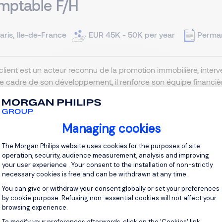
mptable F/H
aris, Ile-de-France
EUR 45K - 50K per year
Perma
client est un acteur reconnu de la promotion immobilière, interve
e cadre de son développement, il renforce son équipe financi
8e CDI Rémunération selon profil Poste à pourvoir en temps partie
View j
Managing cookies
Consent Management Platform: Personal
The Morgan Philips website uses cookies for the purposes of site
operation, security, audience measurement, analysis and improving
your user experience . Your consent to the installation of non-strictly
necessary cookies is free and can be withdrawn at any time.
trôleur Financier F/H
You can give or withdraw your consent globally or set your preferences
by cookie purpose. Refusing non-essential cookies will not affect your
browsing experience.
aris, Ile-de-France
Permanent
To modify your preferences afterwards, click on the 'Cookies' link
Axeptio consent