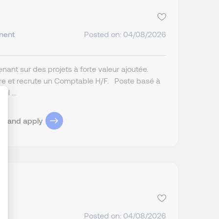
nent
Posted on: 04/08/2026
nant sur des projets à forte valeur ajoutée.
ère et recrute un Comptable H/F. Poste basé à
l ...
ob and apply
ize Your Options
Posted on: 04/08/2026