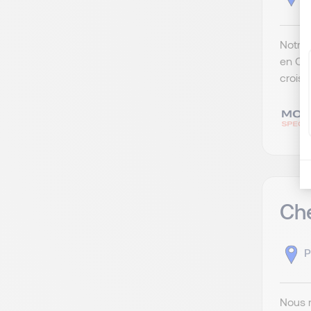
Notre 
en CD
croiss
Che
P
Nous r