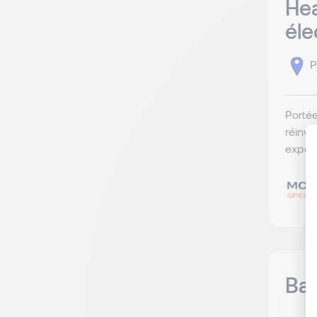
Hea
éle
P
Portée
réinve
expéri
Ban