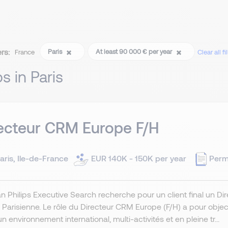
ers:
Paris
At least 90 000 € per year
France
Clear all fi
bs in Paris
ecteur CRM Europe F/H
aris, Ile-de-France
EUR 140K - 150K per year
Perm
 Philips Executive Search recherche pour un client final un Di
 Parisienne. Le rôle du Directeur CRM Europe (F/H) a pour objec
n environnement international, multi-activités et en pleine tr...