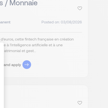
s / Monnaie
anent
Posted on: 03/08/2026
d'euros, cette fintech française en création
 à l'intelligence artificielle et à une
patrimonial et gest...
ob and apply
ize Your Options