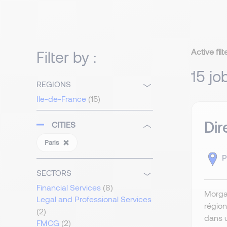
Active filt
Filter by :
15 jo
REGIONS
Ile-de-France
(15)
Dir
CITIES
Paris
P
SECTORS
Financial Services
(8)
Morgan
Legal and Professional Services
région
(2)
dans u
FMCG
(2)