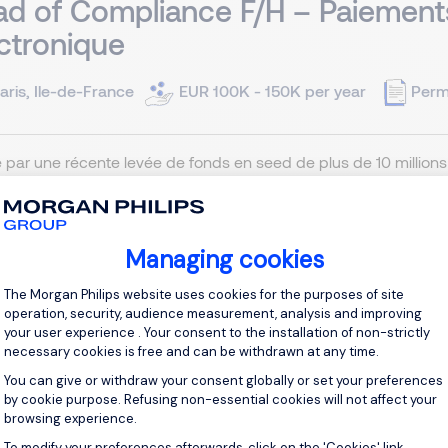
d of Compliance F/H – Paiement
ctronique
aris, Ile-de-France
EUR 100K - 150K per year
Perm
 par une récente levée de fonds en seed de plus de 10 millions 
nte les codes de la gestion de fortune et de l'investissement grâce
ence client nouvelle génération, combinant placements, conseil 
Managing cookies
View j
Consent Management Platform: Personal
The Morgan Philips website uses cookies for the purposes of site
operation, security, audience measurement, analysis and improving
your user experience . Your consent to the installation of non-strictly
necessary cookies is free and can be withdrawn at any time.
You can give or withdraw your consent globally or set your preferences
quier Privé Associé
by cookie purpose. Refusing non-essential cookies will not affect your
browsing experience.
To modify your preferences afterwards, click on the 'Cookies' link
Axeptio consent