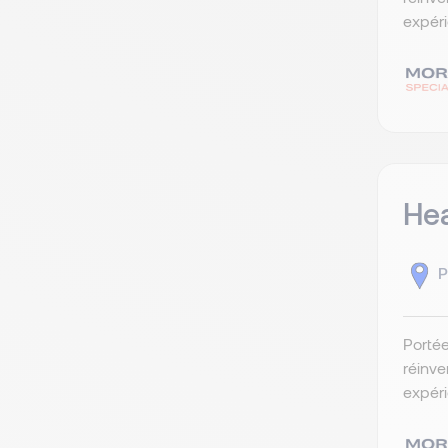
expéri
Hea
P
Portée
réinve
expéri