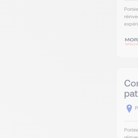
Portée
réinve
expéri
Con
pat
P
Portée
réinve