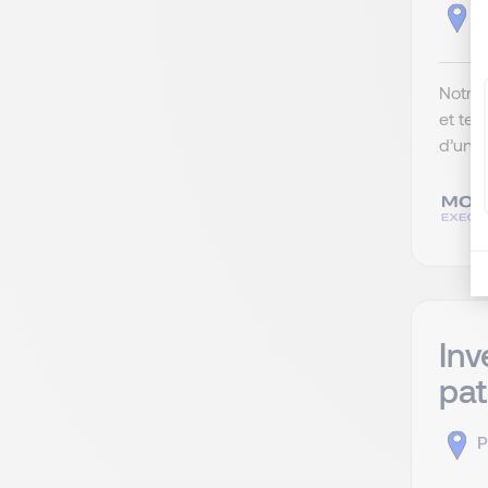
P
Notre 
et te
d’une 
Inv
pat
P