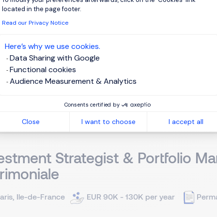
aris, Ile-de-France
EUR 70K - 120K per year
Perm
located in the page footer.
Read our Privacy Notice
client est un acteur en forte croissance qui réinvente la gest
Here’s why we use cookies.
chnologique de pointe. Il recherche un Banquiers Privés Indé
Data Sharing with Google
clientèle patrimoniale. Missions principales: 1. Développement 
Functional cookies
Audience Measurement & Analytics
View j
Consents certified by
Close
I want to choose
I accept all
estment Strategist & Portfolio Ma
rimoniale
aris, Ile-de-France
EUR 90K - 130K per year
Perm