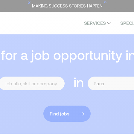
“
”
MAKING SUCCESS STORIES HAPPEN
SERVICES
SPECI
 for a job opportunity i
in
Find jobs