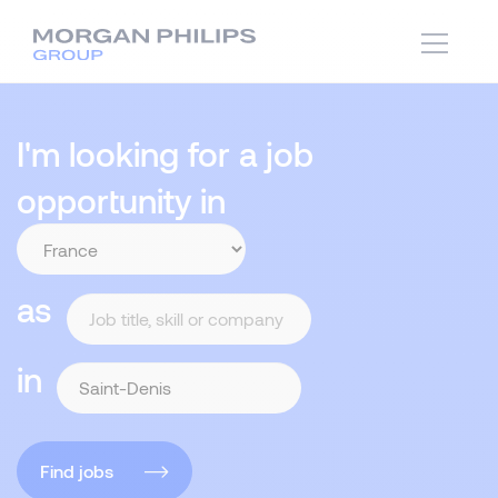
I'm looking for a job
opportunity in
as
in
Find jobs