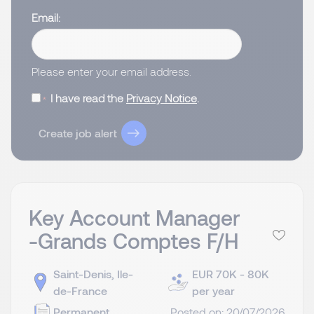
Email
Please enter your email address.
I have read the
Privacy Notice
.
Create job alert
Key Account Manager
-Grands Comptes F/H
Saint-Denis, Ile-
EUR 70K - 80K
de-France
per year
Permanent
Posted on: 20/07/2026