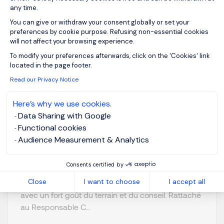
any time.
Commercial cavistes
You can give or withdraw your consent globally or set your
Spiritueux-Nord-Est
preferences by cookie purpose. Refusing non-essential cookies
will not affect your browsing experience.
F/H
Axeptio consent
To modify your preferences afterwards, click on the 'Cookies' link
located in the page footer.
Homebased /
EUR 43K - 50K
Read our Privacy Notice
remote working
per year
Permanent
Posted on: 17/07/2026
Here’s why we use cookies.
Data Sharing with Google
Functional cookies
Notre client, acteur reconnu dans le secteur des
Audience Measurement & Analytics
vins et spiritueux, poursuit son développement et
renforce son équipe commerciale dédiée au
Consents certified by
réseau cavistes. Dans ce cadre, nous recrutons un
Close
I want to choose
I accept all
Commercial passionné par l’univers des spiritueux,
avec un fort goût du terrain et du conseil. Rattaché
au Responsable C...