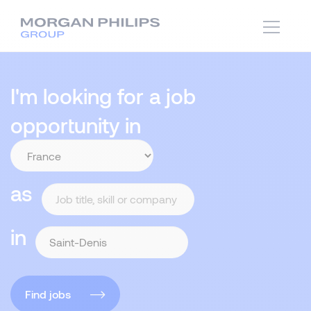
I'm looking for a job
opportunity in
as
in
Find jobs