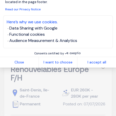
located in the page footer.
Read our Privacy Notice
Here’s why we use cookies.
View job and apply
Data Sharing with Google
Functional cookies
Audience Measurement & Analytics
Consents certified by
Directeur des Energies
Close
I want to choose
I accept all
Renouvelables Europe
F/H
Saint-Denis, Ile-
EUR 260K -
de-France
280K per year
Permanent
Posted on: 07/07/2026