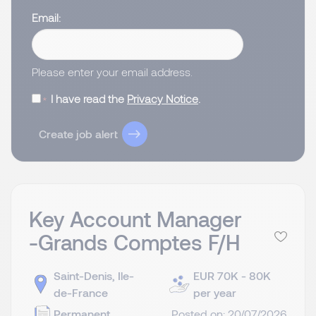
Email
Please enter your email address.
I have read the
Privacy Notice
.
Create job alert
Key Account Manager
-Grands Comptes F/H
Saint-Denis, Ile-
EUR 70K - 80K
de-France
per year
Permanent
Posted on: 20/07/2026