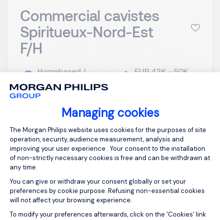
Commercial cavistes
Spiritueux-Nord-Est
F/H
Homebased /
EUR 43K - 50K
remote working
per year
Permanent
Posted on: 17/07/2026
Managing cookies
Consent Management Platform: Person
The Morgan Philips website uses cookies for the purposes of site
Notre client, acteur reconnu dans le secteur des
operation, security, audience measurement, analysis and
vins et spiritueux, poursuit son développement et
improving your user experience . Your consent to the installation
renforce son équipe commerciale dédiée au
of non-strictly necessary cookies is free and can be withdrawn at
any time.
réseau cavistes. Dans ce cadre, nous recrutons un
Commercial passionné par l’univers des spiritueux,
You can give or withdraw your consent globally or set your
preferences by cookie purpose. Refusing non-essential cookies
avec un fort goût du terrain et du conseil. Rattaché
will not affect your browsing experience.
au Responsable C...
Axeptio consent
To modify your preferences afterwards, click on the 'Cookies' link