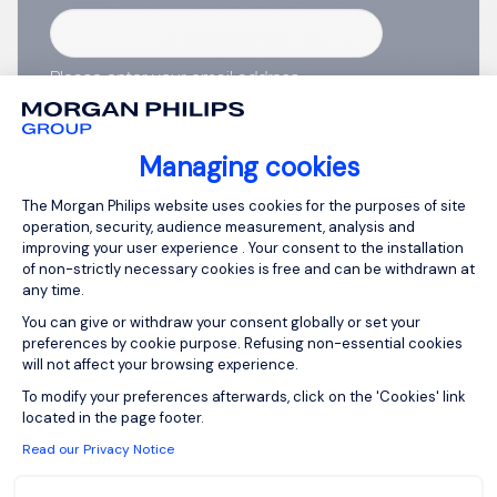
Please enter your email address.
I have read the
Privacy Notice
.
Managing cookies
Create job alert
Consent Management Platform: Person
The Morgan Philips website uses cookies for the purposes of site
operation, security, audience measurement, analysis and
improving your user experience . Your consent to the installation
of non-strictly necessary cookies is free and can be withdrawn at
any time.
1
You can give or withdraw your consent globally or set your
preferences by cookie purpose. Refusing non-essential cookies
will not affect your browsing experience.
Axeptio consent
To modify your preferences afterwards, click on the 'Cookies' link
located in the page footer.
Read our Privacy Notice