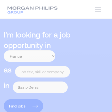
I'm looking for a job
opportunity in
as
in
Find jobs