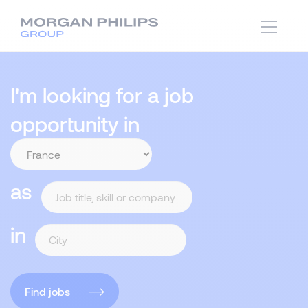
I'm looking for a job
opportunity in
as
in
Find jobs