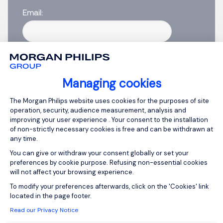
Email
Please enter your email address.
I have read the
Privacy Notice
.
Managing cookies
Create job alert
Consent Management Platform: Person
The Morgan Philips website uses cookies for the purposes of site
operation, security, audience measurement, analysis and
improving your user experience . Your consent to the installation
of non-strictly necessary cookies is free and can be withdrawn at
any time.
1
You can give or withdraw your consent globally or set your
preferences by cookie purpose. Refusing non-essential cookies
will not affect your browsing experience.
Axeptio consent
To modify your preferences afterwards, click on the 'Cookies' link
located in the page footer.
Read our Privacy Notice