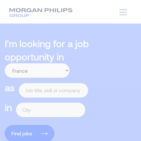
I'm looking for a job
opportunity in
as
in
Find jobs