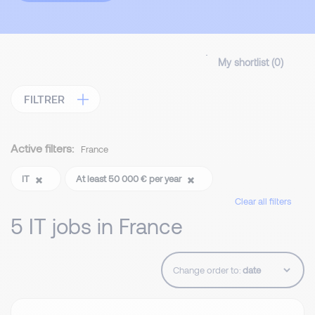
My shortlist (
0
)
FILTRER
Active filters:
France
IT
At least 50 000 € per year
Clear all filters
5 IT jobs in France
Change order to: