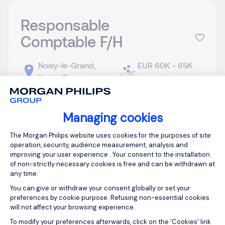
Responsable
Comptable F/H
Noisy-le-Grand,
EUR 60K - 65K
Ile-de-France
per year
Permanent
Posted on: 22/07/2026
Managing cookies
Notre client est un acteur majeur dans l’édition de
Consent Management Platform: Person
The Morgan Philips website uses cookies for the purposes of site
logiciel. Il recherche un Responsable Comptable
operation, security, audience measurement, analysis and
F/H Mission principale Vous êtes le garant de la
improving your user experience . Your consent to the installation
cohérence, de la fluidité et de la fiabilité des
of non-strictly necessary cookies is free and can be withdrawn at
any time.
processus comptables de bout en bout, depuis le
Procure-to-Pay (P2P) jusqu’au Record-to-Report
You can give or withdraw your consent globally or set your
preferences by cookie purpose. Refusing non-essential cookies
(R2R). ...
will not affect your browsing experience.
Axeptio consent
To modify your preferences afterwards, click on the 'Cookies' link