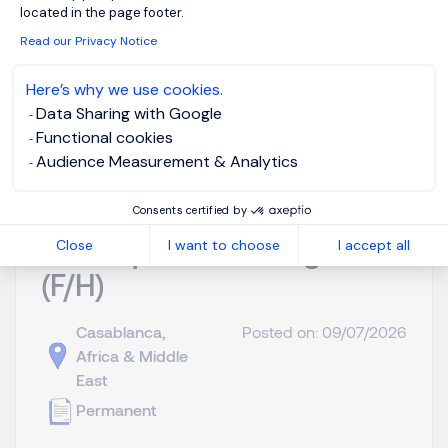
located in the page footer.
Read our Privacy Notice
View job and apply
Here’s why we use cookies.
Data Sharing with Google
Functional cookies
Audience Measurement & Analytics
Growth & Market
Consents certified by
Development Manager
Close
I want to choose
I accept all
(F/H)
Casablanca,
Posted on: 09/07/2026
Africa & Middle
East
Permanent