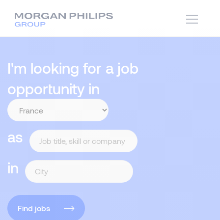
I'm looking for a job
opportunity in
as
in
Find jobs