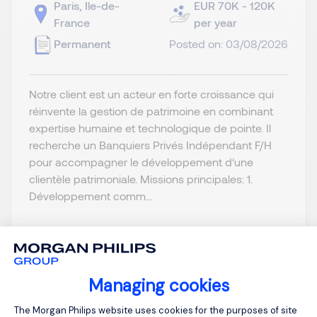
Paris, Ile-de-
EUR 70K - 120K
France
per year
Permanent
Posted on: 03/08/2026
Notre client est un acteur en forte croissance qui
réinvente la gestion de patrimoine en combinant
expertise humaine et technologique de pointe. Il
recherche un Banquiers Privés Indépendant F/H
pour accompagner le développement d’une
clientèle patrimoniale. Missions principales: 1.
Développement comm...
Managing cookies
View job and apply
Consent Management Platform: Person
The Morgan Philips website uses cookies for the purposes of site