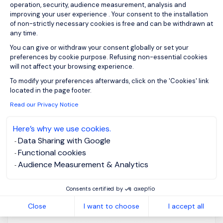
operation, security, audience measurement, analysis and
improving your user experience . Your consent to the installation
of non-strictly necessary cookies is free and can be withdrawn at
any time.
Chief Data Officer F/H
You can give or withdraw your consent globally or set your
preferences by cookie purpose. Refusing non-essential cookies
will not affect your browsing experience.
Axeptio consent
Colombes, Ile-
Posted on: 03/08/2026
To modify your preferences afterwards, click on the 'Cookies' link
de-France
located in the page footer.
Permanent
Read our Privacy Notice
Here’s why we use cookies.
Notre client est une entreprise française du secteur
Data Sharing with Google
de la santé. Acteur majeur de son marché, elle est
Functional cookies
reconnue pour son engagement en faveur de
Audience Measurement & Analytics
l’accessibilité des soins. Nous recherchons pour
son compte un Chief Data Officer – Responsable
Consents certified by
Data & IA F/H , poste basé à Colombes (92) .
Close
I want to choose
I accept all
Missions principales...