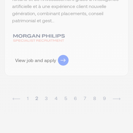
artificielle et à une expérience client nouvelle
génération, combinant placements, conseil
patrimonial et gest...
View job and apply
1
2
3
4
5
6
7
8
9