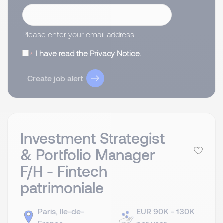
Please enter your email address.
I have read the
Privacy Notice
.
Create job alert
Investment Strategist
& Portfolio Manager
F/H - Fintech
patrimoniale
Paris, Ile-de-
EUR 90K - 130K
France
per year