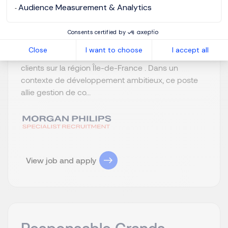
Audience Measurement & Analytics
Notre client, acteur incontournable des solutions de
services en entreprise, recherche un Commercial
Consents certified by
Middle Market – Rétention F/H afin d'accompagner
Close
I want to choose
I accept all
la croissance et la fidélisation de son portefeuille
clients sur la région Île-de-France . Dans un
contexte de développement ambitieux, ce poste
allie gestion de co...
View job and apply