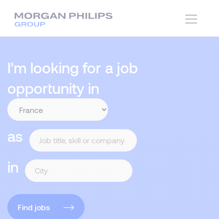
I'm looking for a job
opportunity in
as
in
Find jobs