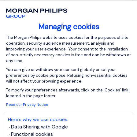
Managing cookies
Consent Management Platform: Person
View job and apply
The Morgan Philips website uses cookies for the purposes of site
operation, security, audience measurement, analysis and
improving your user experience . Your consent to the installation
of non-strictly necessary cookies is free and can be withdrawn at
any time.
You can give or withdraw your consent globally or set your
Commercial Marché
preferences by cookie purpose. Refusing non-essential cookies
will not affect your browsing experience.
Middle Market -
Axeptio consent
To modify your preferences afterwards, click on the 'Cookies' link
rétention F/H
located in the page footer.
Read our Privacy Notice
Paris, Ile-de-
EUR 45K - 55K
France
per year
Here’s why we use cookies.
Data Sharing with Google
Permanent
Posted on: 31/07/2026
Functional cookies