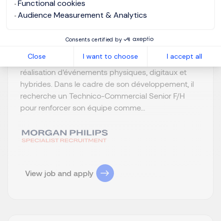
Functional cookies
Audience Measurement & Analytics
View the video
Notre client, acteur reconnu de l'événementiel
Consents certified by
d'entreprise, accompagne les plus grandes
Close
I want to choose
I accept all
marques et organisations dans la conception et la
réalisation d'événements physiques, digitaux et
hybrides. Dans le cadre de son développement, il
recherche un Technico-Commercial Senior F/H
pour renforcer son équipe comme...
View job and apply