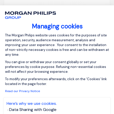
View job and apply
Managing cookies
Consent Management Platform: Person
The Morgan Philips website uses cookies for the purposes of site
operation, security, audience measurement, analysis and
Technico-Commercial
improving your user experience . Your consent to the installation
of non-strictly necessary cookies is free and can be withdrawn at
Senior - Prestations
any time.
digitales, techniques &
You can give or withdraw your consent globally or set your
preferences by cookie purpose. Refusing non-essential cookies
audiovisuelles F/H
will not affect your browsing experience.
Axeptio consent
To modify your preferences afterwards, click on the 'Cookies' link
Fontenay-sous-
EUR 150K - 180K
located in the page footer.
Bois, Ile-de-
per year
Read our Privacy Notice
France
Posted on: 27/07/2026
Permanent
Here’s why we use cookies.
Data Sharing with Google