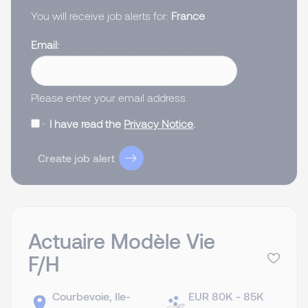
You will receive job alerts for:
France
Email
Please enter your email address.
I have read the
Privacy Notice
.
Create job alert
Actuaire Modèle Vie
F/H
Courbevoie, Ile-
EUR 80K - 85K