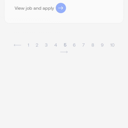
View job and apply
1
2
3
4
5
6
7
8
9
10