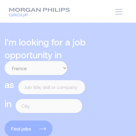
I'm looking for a job
opportunity in
as
in
Find jobs