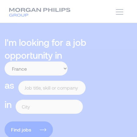
I'm looking for a job
opportunity in
as
in
Find jobs