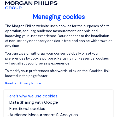
Managing cookies
Consent Management Platform: Person
The Morgan Philips website uses cookies for the purposes of site
View job and apply
operation, security, audience measurement, analysis and
improving your user experience . Your consent to the installation
of non-strictly necessary cookies is free and can be withdrawn at
any time.
You can give or withdraw your consent globally or set your
preferences by cookie purpose. Refusing non-essential cookies
Assistant de Direction
will not affect your browsing experience.
Family Office F/H
Axeptio consent
To modify your preferences afterwards, click on the 'Cookies' link
located in the page footer.
Paris, Ile-de-
EUR 50K - 60K
Read our Privacy Notice
France
per year
Here’s why we use cookies.
Permanent
Posted on: 04/08/2026
Data Sharing with Google
Functional cookies
Audience Measurement & Analytics
Notre client est un Family Office indépendant de