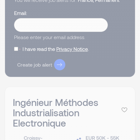
Email
Please enter your email address.
I have read the
Privacy Notice
.
Create job alert
Ingénieur Méthodes
Industrialisation
Electronique
Croissy-
EUR 50K - 55K