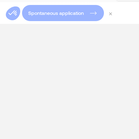
×
Spontaneous application