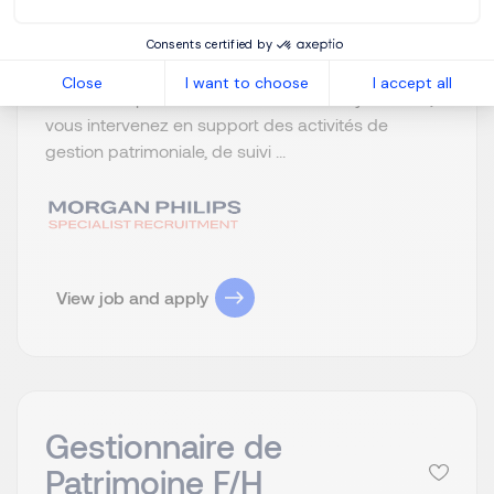
premier plan. Dans le cadre de son
développement, il recherche un Assistant de
Consents certified by
Direction Family Office F/H en CDI. Vos missions
Close
I want to choose
I accept all
Rattaché à plusieurs Directeurs et Family Officers,
vous intervenez en support des activités de
gestion patrimoniale, de suivi ...
View job and apply
Gestionnaire de
Patrimoine F/H