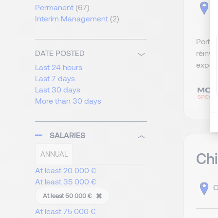
P
Permanent
(67)
Interim Management
(2)
Portée
réinve
DATE POSTED
expéri
Last 24 hours
Last 7 days
Last 30 days
More than 30 days
SALARIES
Chi
ANNUAL
At least 20 000 €
At least 35 000 €
C
At least 50 000 €
At least 75 000 €