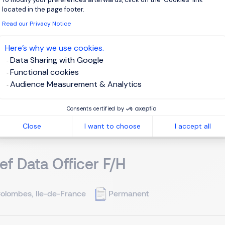
aris, Ile-de-France
EUR 100K - 150K per year
Perm
located in the page footer.
Read our Privacy Notice
 par une récente levée de fonds en seed de plus de 10 millions 
Here’s why we use cookies.
nte les codes de la gestion de fortune et de l'investissement grâce
Data Sharing with Google
ence client nouvelle génération, combinant placements, conseil 
Functional cookies
Audience Measurement & Analytics
View j
Consents certified by
Close
I want to choose
I accept all
ef Data Officer F/H
olombes, Ile-de-France
Permanent