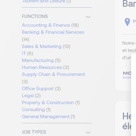
Ban
Tourism and Leisure
(1)
FUNCTIONS
P
Accounting & Finance
(18)
Banking & Financial Services
(14)
Notre 
Sales & Marketing
(13)
et te
IT
(6)
d’une 
Manufacturing
(5)
Human Resources
(3)
Supply Chain & Procurement
(3)
Office Support
(2)
Legal
(2)
Property & Construction
(1)
Consulting
(1)
Hea
General Management
(1)
éle
JOB TYPES