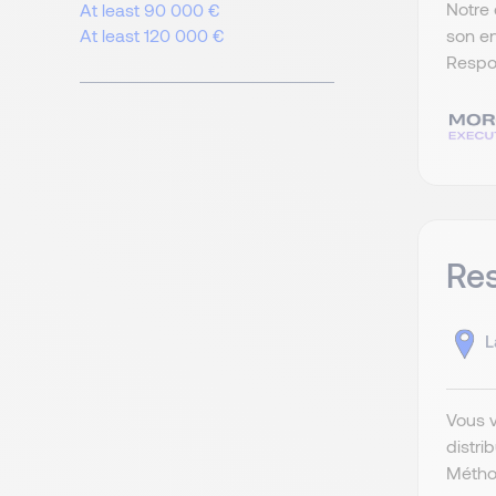
Notre 
At least 90 000 €
son en
At least 120 000 €
Respon
Re
L
Vous v
distri
Méthod