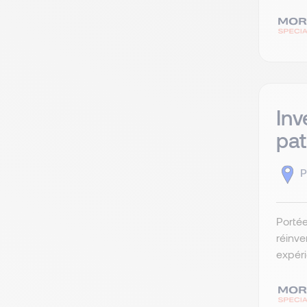
Inv
pat
P
Portée
réinve
expéri