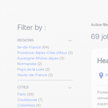
Active filt
Filter by :
69 jo
REGIONS
Ile-de-France
(64)
Provence-Alpes-Côte d’Azur
(3)
Auvergne-Rhône-Alpes
(3)
Hea
Normandie
(2)
Pays de la Loire
(2)
Hauts-de-France
(2)
P
CITIES
Portée
Paris
(36)
réinve
Courbevoie
(7)
expéri
Colombes
(4)