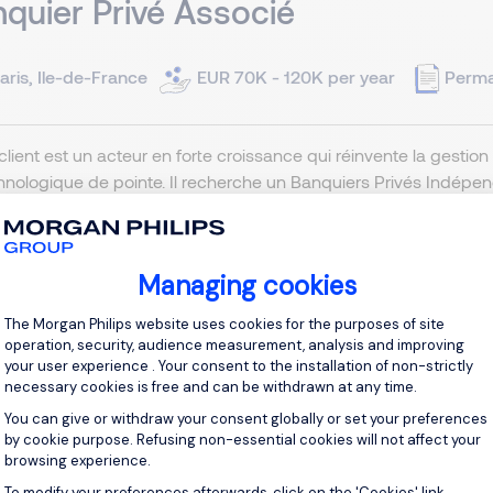
quier Privé Associé
aris, Ile-de-France
EUR 70K - 120K per year
Perm
client est un acteur en forte croissance qui réinvente la gest
chnologique de pointe. Il recherche un Banquiers Privés Indé
clientèle patrimoniale. Missions principales: 1. Développement 
View j
Managing cookies
Consent Management Platform: Personal
The Morgan Philips website uses cookies for the purposes of site
operation, security, audience measurement, analysis and improving
your user experience . Your consent to the installation of non-strictly
necessary cookies is free and can be withdrawn at any time.
d of Compliance F/H – Paiement
You can give or withdraw your consent globally or set your preferences
by cookie purpose. Refusing non-essential cookies will not affect your
ctronique
browsing experience.
To modify your preferences afterwards, click on the 'Cookies' link
Axeptio consent