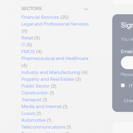
SECTORS
Financial Services
(25)
Sign
Legal and Professional Services
(11)
Retail
(5)
You wi
IT
(5)
Email
FMCG
(4)
Pharmaceutical and Healthcare
(4)
Industry and Manufacturing
(4)
Pleas
Property and Real Estate
(3)
I
Public Sector
(2)
Construction
(1)
Transport
(1)
Crea
Media and Internet
(1)
Luxury
(1)
Automotive
(1)
Telecommunications
(1)