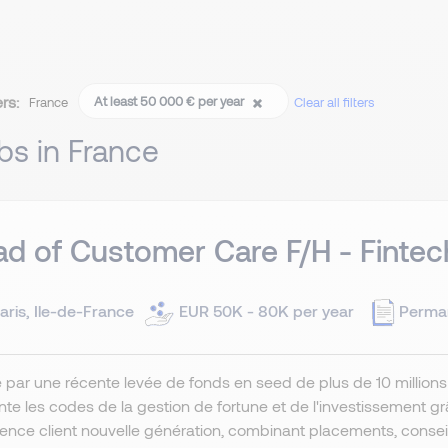
ers:
At least 50 000 € per year
France
Clear all filters
bs in France
d of Customer Care F/H - Fintec
aris, Ile-de-France
EUR 50K - 80K per year
Perma
 par une récente levée de fonds en seed de plus de 10 millions 
nte les codes de la gestion de fortune et de l'investissement grâce
ence client nouvelle génération, combinant placements, conseil 