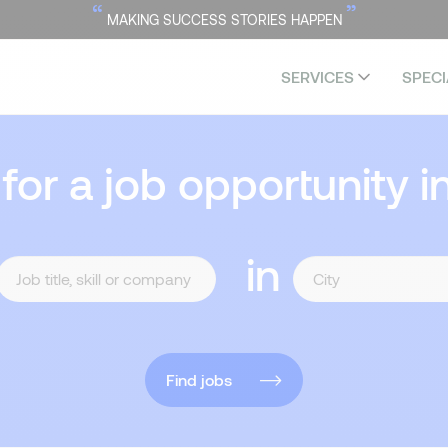
“
”
MAKING SUCCESS STORIES HAPPEN
SERVICES
SPECI
 for a job opportunity i
in
Find jobs