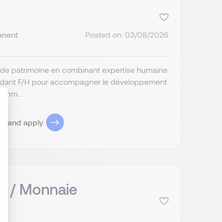
anent
Posted on: 03/08/2026
ion de patrimoine en combinant expertise humaine
pendant F/H pour accompagner le développement
comm...
ob and apply
ize Your Options
s / Monnaie