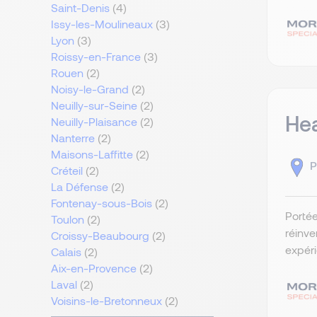
Saint-Denis
(4)
Issy-les-Moulineaux
(3)
Lyon
(3)
Roissy-en-France
(3)
Rouen
(2)
Noisy-le-Grand
(2)
Neuilly-sur-Seine
(2)
Hea
Neuilly-Plaisance
(2)
Nanterre
(2)
Maisons-Laffitte
(2)
P
Créteil
(2)
La Défense
(2)
Fontenay-sous-Bois
(2)
Portée
Toulon
(2)
réinve
Croissy-Beaubourg
(2)
expéri
Calais
(2)
Aix-en-Provence
(2)
Laval
(2)
Voisins-le-Bretonneux
(2)