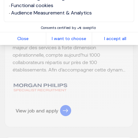
Permanent
Posted on: 05/08/2026
Functional cookies
Audience Measurement & Analytics
Morgan Philips Specialist Recruitment recrute un
Consents certified by
DRH Adjoint F/H. Dans un contexte de forte
Close
I want to choose
I accept all
croissance et de structuration, notre client, acteur
majeur des services à forte dimension
opérationnelle, compte aujourd’hui 1000
collaborateurs répartis sur près de 100
établissements. Afin d’accompagner cette dynam...
View job and apply