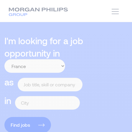
I'm looking for a job
opportunity in
as
in
Find jobs