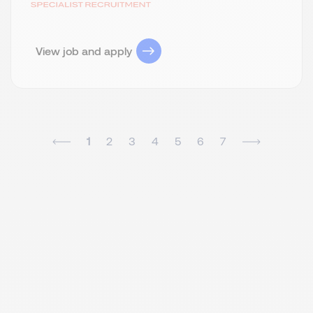
View job and apply
1
2
3
4
5
6
7