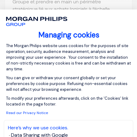
Groupe et prendre en main un périmètre
stratégique lié aux achats logiciels à l’échelle
mondiale. Au cœur d’un environnement
technologique exigeant et structuré, vous aur...
Managing cookies
Consent Management Platform: Person
The Morgan Philips website uses cookies for the purposes of site
operation, security, audience measurement, analysis and
improving your user experience . Your consent to the installation
of non-strictly necessary cookies is free and can be withdrawn at
View job and apply
any time.
You can give or withdraw your consent globally or set your
preferences by cookie purpose. Refusing non-essential cookies
will not affect your browsing experience.
Axeptio consent
To modify your preferences afterwards, click on the 'Cookies' link
DRH Adjoint F/H
located in the page footer.
Read our Privacy Notice
Paris, Ile-de-
EUR 65K - 72K
Here’s why we use cookies.
France
per year
Data Sharing with Google