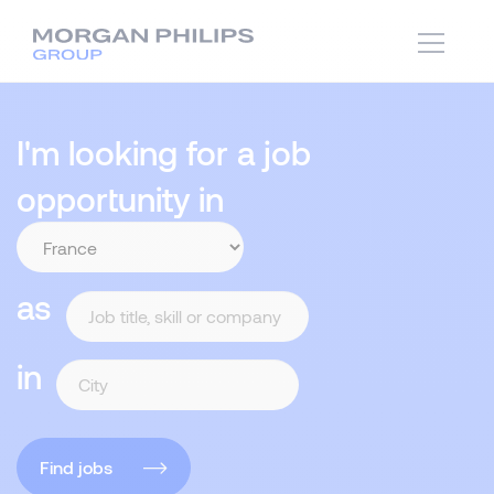
I'm looking for a job
opportunity in
as
in
Find jobs