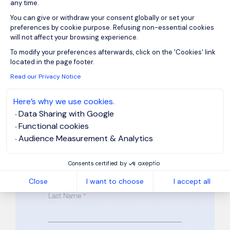
any time.
Apply for
You can give or withdraw your consent globally or set your
preferences by cookie purpose. Refusing non-essential cookies
Responsable
will not affect your browsing experience.
Axeptio consent
Commercial Génie
To modify your preferences afterwards, click on the 'Cookies' link
located in the page footer.
TP F/H
Read our Privacy Notice
Here’s why we use cookies.
Reference: FR873413
Data Sharing with Google
Please complete all required fields
Functional cookies
marked
*
Audience Measurement & Analytics
First Name
*
Consents certified by
Close
I want to choose
I accept all
Last Name
*