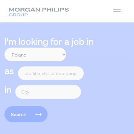
I'm looking for a job in
as
in
Search