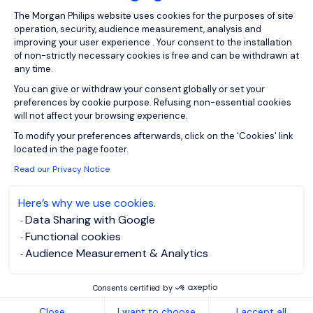
Consent Management Platform: Person
The Morgan Philips website uses cookies for the purposes of site
operation, security, audience measurement, analysis and
View job and apply
improving your user experience . Your consent to the installation
of non-strictly necessary cookies is free and can be withdrawn at
any time.
You can give or withdraw your consent globally or set your
preferences by cookie purpose. Refusing non-essential cookies
will not affect your browsing experience.
Interim Chief Growth
Axeptio consent
To modify your preferences afterwards, click on the 'Cookies' link
located in the page footer.
Officer / E-Commerce
Read our Privacy Notice
Mazowieckie
PLN 350 - 550
Here’s why we use cookies.
per hour
Fixed Term
Data Sharing with Google
Posted on: 15.07.2026
Contract
Functional cookies
Audience Measurement & Analytics
Dla naszego Klienta – dynamicznie rozwijającej się
Consents certified by
polskiej firmy z sektora e-commerce, realizującej
Close
I want to choose
I accept all
ambitną strategię wzrostu i ekspansji