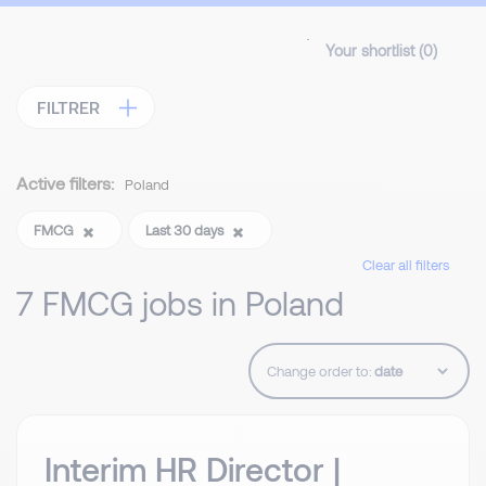
Your shortlist (
0
)
FILTRER
Active filters:
Poland
FMCG
Last 30 days
Clear all filters
7 FMCG jobs in Poland
Change order to:
Interim HR Director |