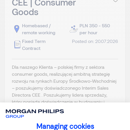
CEE | Consumer
Goods
Homebased /
PLN 350 - 550
remote working
per hour
Fixed Term
Posted on: 20.07.2026
Contract
Dla naszego Klienta – polskiej firmy z sektora
consumer goods, realizującej ambitną strategię
rozwoju na rynkach Europy Środkowo-Wschodniej
– poszukujemy doświadczonego Interim Sales
Directora CEE . Poszukujemy lidera sprzedaży,
który posiada doświadczenie w budowaniu i
realizacji strategii handlowej na rynk...
Managing cookies