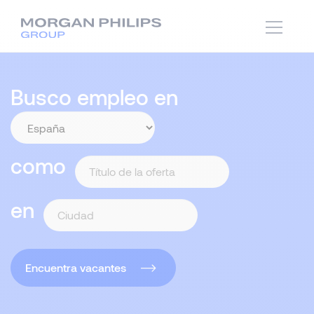
Busco empleo en
como
en
Encuentra vacantes