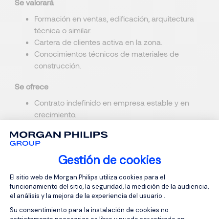
Se valorará
Formación en ventas, edificación, arquitectura
técnica o similar.
Cartera de clientes activa en la zona.
Conocimientos técnicos de materiales de
construcción.
Se ofrece
Contrato indefinido en empresa estable y en
crecimiento.
Salario fijo + variable por objetivos (atractivo y sin
techo).
Vehículo de empresa, móvil y herramientas
Gestión de cookies
comerciales.
Plataforma de Gestión de Consentimien
Formación inicial y apoyo continuo.
El sitio web de Morgan Philips utiliza cookies para el
Buen ambiente de trabajo y posibilidades reales
funcionamiento del sitio, la seguridad, la medición de la audiencia,
el análisis y la mejora de la experiencia del usuario .
de desarrollo profesional.
Su consentimiento para la instalación de cookies no