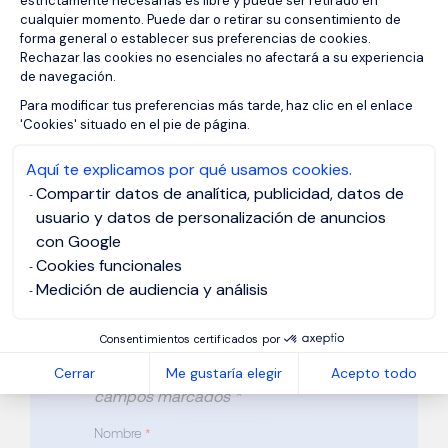
estrictamente necesarias es libre y puede ser retirado en
cualquier momento. Puede dar o retirar su consentimiento de
forma general o establecer sus preferencias de cookies.
Rechazar las cookies no esenciales no afectará a su experiencia
de navegación.
Axeptio consent
Para modificar tus preferencias más tarde, haz clic en el enlace
'Cookies' situado en el pie de página.
Inscribirme en esta
Aquí te explicamos por qué usamos cookies.
oferta: Comercial
Compartir datos de analítica, publicidad, datos de
usuario y datos de personalización de anuncios
B2B Materiales de
con Google
Cookies funcionales
Construcción
Medición de audiencia y análisis
Referencia: ES_876715
Consentimientos certificados por
Por favor, completa todos los
Cerrar
Me gustaría elegir
Acepto todo
campos marcados
*
Nombre
*