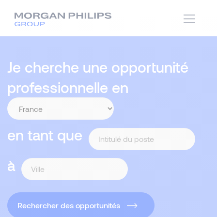
Je cherche une opportunité
professionnelle en
en tant que
à
Rechercher des opportunités