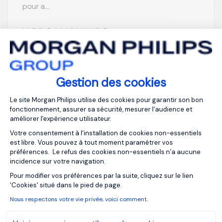
pour a...
Je postule
Gestion des cookies
Plateforme de Gestion du Consentemen
Le site Morgan Philips utilise des cookies pour garantir son bon
fonctionnement, assurer sa sécurité, mesurer l'audience et
améliorer l'expérience utilisateur.
Votre consentement à l'installation de cookies non-essentiels
Comptable Général F/H
est libre. Vous pouvez à tout moment paramétrer vos
préférences. Le refus des cookies non-essentiels n’a aucune
incidence sur votre navigation.
Maisons-Laffitte,
EUR 45K à 50K
Axeptio consent
Pour modifier vos préférences par la suite, cliquez sur le lien
Ile-de-France
par an
'Cookies' situé dans le pied de page.
CDI
Publiée depuis :
Nous respectons votre vie privée, voici comment.
04/08/2026