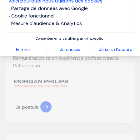
Voici pourquoi nous utilisons des cookies.
Voir la vidéo
Partage de données avec Google
Cookie fonctionnel
Notre client est un groupe en forte croissance,
Mesure d'audience & Analytics
engagé dans une phase de structuration de sa
fonction Finance et de transformation de ses outils.
Consentements certifiés par
Il recrute un Responsable Comptable Général
Fermer
Je choisis
Je suis d'accord !
Confirmé F/H. Poste basé à Paris et en CDI.
Rémunération selon expérience professionnelle.
Rattaché au...
Je postule