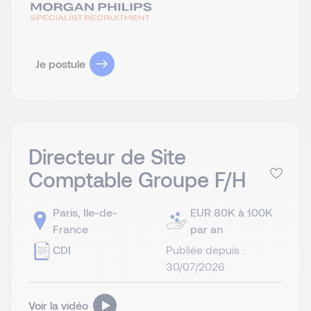
Je postule
Directeur de Site
Comptable Groupe F/H
Paris, Ile-de-
EUR 80K à 100K
France
par an
CDI
Publiée depuis :
30/07/2026
Voir la vidéo