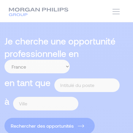
Je cherche une opportunité
professionnelle en
en tant que
à
Rechercher des opportunités