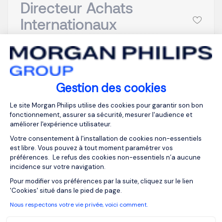
Directeur Achats
Internationaux
Réseaux Télécoms F/H
Issy-les-
EUR 95K à 115K
Moulineaux, Ile-
par an
Gestion des cookies
de-France
Publiée depuis :
Plateforme de Gestion du Consentemen
CDI
17/06/2026
Le site Morgan Philips utilise des cookies pour garantir son bon
fonctionnement, assurer sa sécurité, mesurer l'audience et
améliorer l'expérience utilisateur.
Notre cabinet de recrutement accompagne un
Votre consentement à l'installation de cookies non-essentiels
est libre. Vous pouvez à tout moment paramétrer vos
acteur international de premier plan dans l’univers
préférences. Le refus des cookies non-essentiels n’a aucune
des télécommunications dans la recherche de son
incidence sur votre navigation.
futur Directeur des Achats Internationaux Réseaux
Axeptio consent
Pour modifier vos préférences par la suite, cliquez sur le lien
Télécoms . Dans un contexte de transformation et
'Cookies' situé dans le pied de page.
d’enjeux technologiques majeurs, vous prenez en
Nous respectons votre vie privée, voici comment.
charge un périmètre...