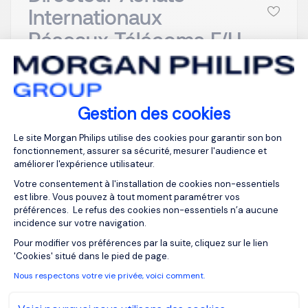
Internationaux
Réseaux Télécoms F/H
Issy-les-
EUR 95K à 115K
Moulineaux, Ile-
par an
de-France
Publiée depuis :
Gestion des cookies
CDI
17/06/2026
Plateforme de Gestion du Consentemen
Le site Morgan Philips utilise des cookies pour garantir son bon
fonctionnement, assurer sa sécurité, mesurer l'audience et
améliorer l'expérience utilisateur.
Notre cabinet de recrutement accompagne un
Votre consentement à l'installation de cookies non-essentiels
acteur international de premier plan dans l’univers
est libre. Vous pouvez à tout moment paramétrer vos
des télécommunications dans la recherche de son
préférences. Le refus des cookies non-essentiels n’a aucune
incidence sur votre navigation.
futur Directeur des Achats Internationaux Réseaux
Axeptio consent
Télécoms . Dans un contexte de transformation et
Pour modifier vos préférences par la suite, cliquez sur le lien
'Cookies' situé dans le pied de page.
d’enjeux technologiques majeurs, vous prenez en
charge un périmètre...
Nous respectons votre vie privée, voici comment.