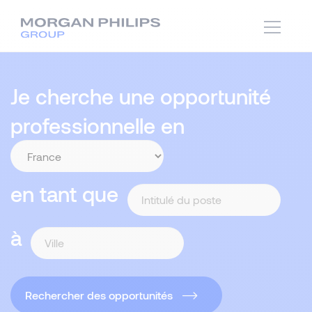
Je cherche une opportunité
professionnelle en
en tant que
à
Rechercher des opportunités