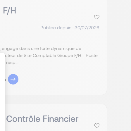
 F/H
Publiée depuis : 30/07/2026
le, engagé dans une forte dynamique de
 Directeur de Site Comptable Groupe F/H. Poste
a resp...
ule
: Personnalisez vos Options
 Contrôle Financier