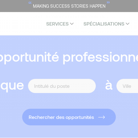
“
”
MAKING SUCCESS STORIES HAPPEN
SERVICES
SPÉCIALISATIONS
portunité professionne
 que
à
Rechercher des opportunités