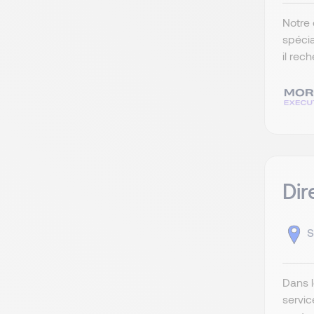
Notre 
spéci
il rec
Dir
S
Dans l
servic