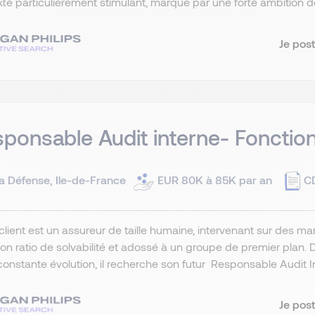
te particulièrement stimulant, marqué par une forte ambition de 
Je post
ponsable Audit interne- Fonction
a Défense, Ile-de-France
EUR 80K à 85K par an
C
client est un assureur de taille humaine, intervenant sur des mar
on ratio de solvabilité et adossé à un groupe de premier plan
constante évolution, il recherche son futur Responsable Audit Int
Je post