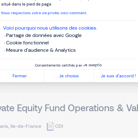
situé dans le pied de page.
oulon, Provence-Alpes-Côte d’Azur
CDI
Nous respectons votre vie privée, voici comment.
Voici pourquoi nous utilisons des cookies.
client est un assureur mutualiste qui figure parmi les principau
Partage de données avec Google
n de contrats gérés et plus de 700 000 clients. Porteur de valeurs
Cookie fonctionnel
e une offre complète en IARD, santé, prévoyance, épargne et ret
Mesure d'audience & Analytics
Consentements certifiés par
Je post
Fermer
Je choisis
Je suis d'accord !
vate Equity Fund Operations & Val
aris, Ile-de-France
CDI