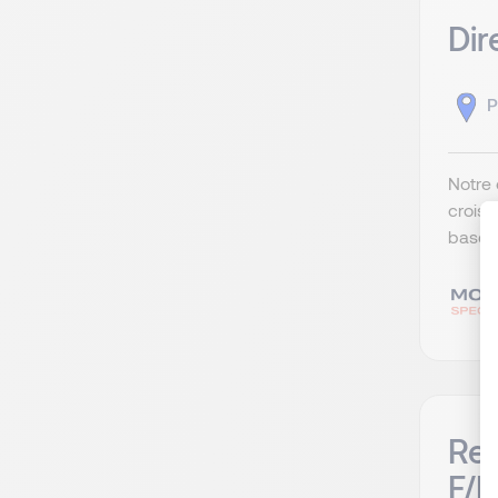
Dir
P
Notre 
croiss
basé à
Res
F/H