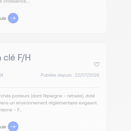
croissance, ...
ule
 clé F/H
DI
Publiée depuis : 22/07/2026
chés porteurs (dont l’épargne – retraite), doté
. Dans un environnement réglementaire exigeant
erne – F...
ule