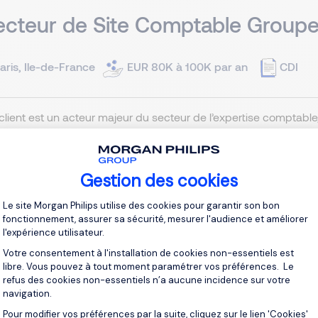
ecteur de Site Comptable Groupe
aris, Ile-de-France
EUR 80K à 100K par an
CDI
client est un acteur majeur du secteur de l’expertise comptab
ance et de transformation de ses organisations. Il recrute un
 Paris 8e en CDI Rémunération selon expérience Vous prenez l
Gestion des cookies
Je post
Plateforme de Gestion du Consentement 
Le site Morgan Philips utilise des cookies pour garantir son bon
fonctionnement, assurer sa sécurité, mesurer l'audience et améliorer
l'expérience utilisateur.
Votre consentement à l'installation de cookies non-essentiels est
libre. Vous pouvez à tout moment paramétrer vos préférences. Le
refus des cookies non-essentiels n’a aucune incidence sur votre
ponsable des Comptabilités & du
navigation.
Pour modifier vos préférences par la suite, cliquez sur le lien 'Cookies'
Axeptio consent