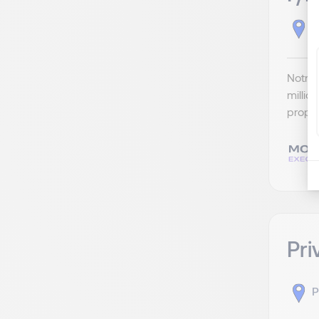
T
Notre 
millio
propos
Pri
P