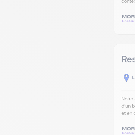
contex
Res
L
Notre 
d’un b
et en 