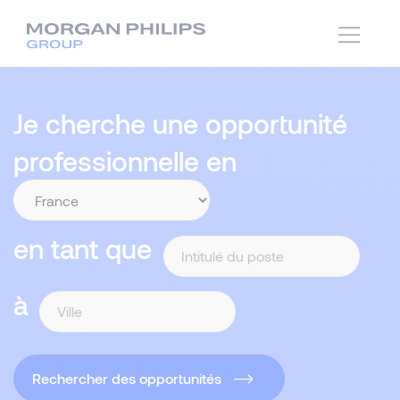
Je cherche une opportunité
professionnelle en
en tant que
à
Rechercher des opportunités