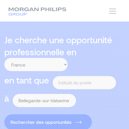
Je cherche une opportunité
professionnelle en
en tant que
à
Rechercher des opportunités