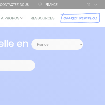
CONTACTEZ-NOUS
FRANCE
FR
OFFRES D’EMPLOI
À PROPOS
RESSOURCES
lle en