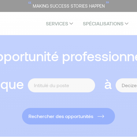
“
”
MAKING SUCCESS STORIES HAPPEN
SERVICES
SPÉCIALISATIONS
portunité professionne
 que
à
Rechercher des opportunités