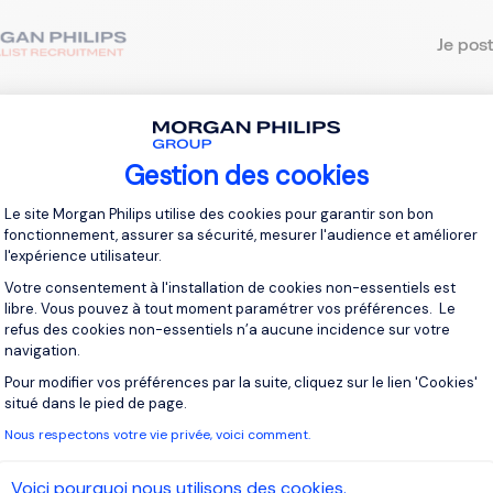
Je post
Gestion des cookies
crivez-vous pour recevoir des alertes
Plateforme de Gestion du Consentement 
Le site Morgan Philips utilise des cookies pour garantir son bon
recevrez des offres pour :
France, Decize
fonctionnement, assurer sa sécurité, mesurer l'audience et améliorer
l'expérience utilisateur.
l
Votre consentement à l'installation de cookies non-essentiels est
libre. Vous pouvez à tout moment paramétrer vos préférences. Le
refus des cookies non-essentiels n’a aucune incidence sur votre
navigation.
ssez votre adresse email
Pour modifier vos préférences par la suite, cliquez sur le lien 'Cookies'
Axeptio consent
ai lu et j’accepte la
Politique Informatique et Libertés
.
situé dans le pied de page.
Nous respectons votre vie privée, voici comment.
r vos alertes
Voici pourquoi nous utilisons des cookies.