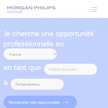
Je cherche une opportunité
professionnelle en
en tant que
à
Rechercher des opportunités