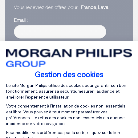
Vous recevrez des offres pour :
France, Laval
Email
Saisissez votre adresse email
J’ai lu et j’accepte la
Politique Informatique et
Libertés
.
Gestion des cookies
Créer vos alertes
Plateforme de Gestion du Consentemen
Le site Morgan Philips utilise des cookies pour garantir son bon
fonctionnement, assurer sa sécurité, mesurer l'audience et
améliorer l'expérience utilisateur.
Votre consentement à l'installation de cookies non-essentiels
est libre. Vous pouvez à tout moment paramétrer vos
1
préférences. Le refus des cookies non-essentiels n’a aucune
incidence sur votre navigation.
Axeptio consent
Pour modifier vos préférences par la suite, cliquez sur le lien