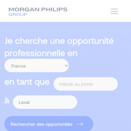
Je cherche une opportunité
professionnelle en
en tant que
à
Rechercher des opportunités