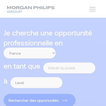
Je cherche une opportunité
professionnelle en
en tant que
à
Rechercher des opportunités