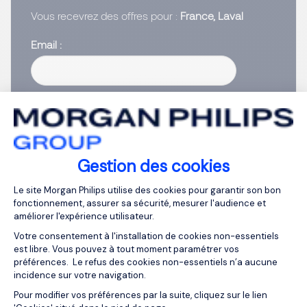
Vous recevrez des offres pour :
France, Laval
Email
Saisissez votre adresse email
J’ai lu et j’accepte la
Politique Informatique et
Libertés
.
Gestion des cookies
Créer vos alertes
Plateforme de Gestion du Consentemen
Le site Morgan Philips utilise des cookies pour garantir son bon
fonctionnement, assurer sa sécurité, mesurer l'audience et
améliorer l'expérience utilisateur.
Votre consentement à l'installation de cookies non-essentiels
est libre. Vous pouvez à tout moment paramétrer vos
1
préférences. Le refus des cookies non-essentiels n’a aucune
incidence sur votre navigation.
Axeptio consent
Pour modifier vos préférences par la suite, cliquez sur le lien