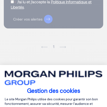
J’ai lu et j’accepte la
Politique Informatique et
Libertés
.
Créer vos alertes
1
Gestion des cookies
Plateforme de Gestion du Consentemen
Le site Morgan Philips utilise des cookies pour garantir son bon
fonctionnement, assurer sa sécurité, mesurer l'audience et