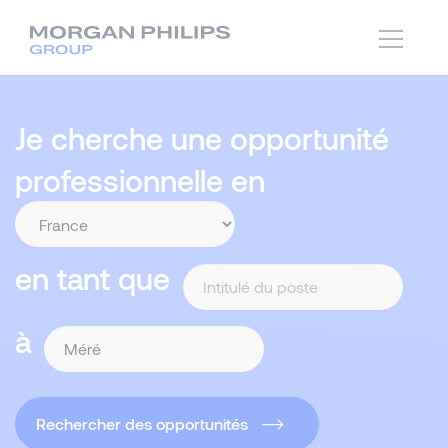
Je cherche une opportunité
professionnelle en
en tant que
à
Rechercher des opportunités