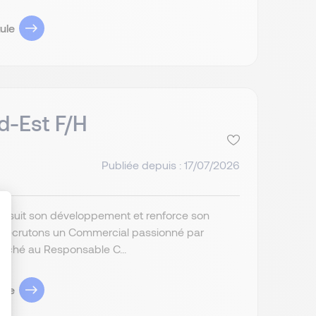
ule
d-Est F/H
Publiée depuis : 17/07/2026
poursuit son développement et renforce son
s recrutons un Commercial passionné par
attaché au Responsable C...
: Personnalisez vos Options
ule