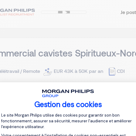
Je post
mercial cavistes Spiritueux-Nor
élétravail / Remote
EUR 43K à 50K par an
CDI
client, acteur reconnu dans le secteur des vins et spiritueux, 
e commerciale dédiée au réseau cavistes. Dans ce cadre, nou
Gestion des cookies
ers des spiritueux, avec un fort goût du terrain et du conseil. R
Plateforme de Gestion du Consentement 
Le site Morgan Philips utilise des cookies pour garantir son bon
fonctionnement, assurer sa sécurité, mesurer l'audience et améliorer
Je post
l'expérience utilisateur.
Votre consentement à l'installation de cookies non-essentiels est