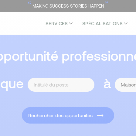
“
”
MAKING SUCCESS STORIES HAPPEN
SERVICES
SPÉCIALISATIONS
portunité professionne
 que
à
Rechercher des opportunités