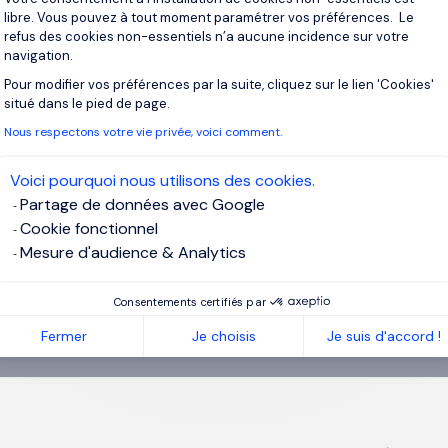
libre. Vous pouvez à tout moment paramétrer vos préférences. Le
refus des cookies non-essentiels n’a aucune incidence sur votre
navigation.
crivez-vous pour recevoir des alertes
Pour modifier vos préférences par la suite, cliquez sur le lien 'Cookies'
Axeptio consent
situé dans le pied de page.
recevrez des offres pour :
France, Maisons-Laffitte
Nous respectons votre vie privée, voici comment.
l
Voici pourquoi nous utilisons des cookies.
Partage de données avec Google
Cookie fonctionnel
ssez votre adresse email
Mesure d'audience & Analytics
ai lu et j’accepte la
Politique Informatique et Libertés
.
Consentements certifiés par
Fermer
Je choisis
Je suis d'accord !
r vos alertes