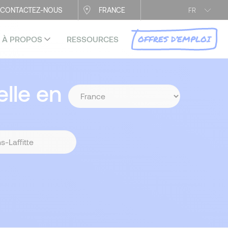
CONTACTEZ-NOUS
FRANCE
FR
OFFRES D’EMPLOI
À PROPOS
RESSOURCES
lle en