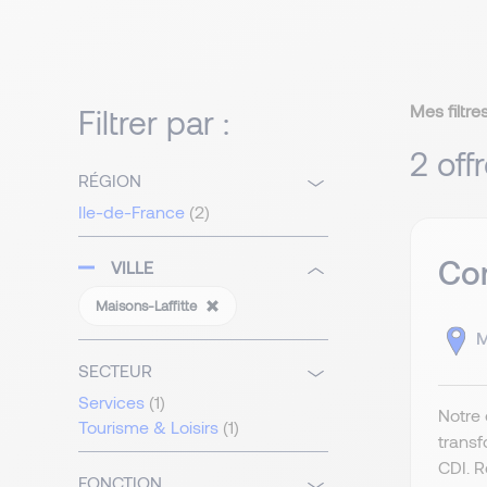
Mes filtres
Filtrer par :
2 off
RÉGION
Ile-de-France
(2)
Co
VILLE
Maisons-Laffitte
M
SECTEUR
Services
(1)
Notre 
Tourisme & Loisirs
(1)
transf
CDI. R
FONCTION