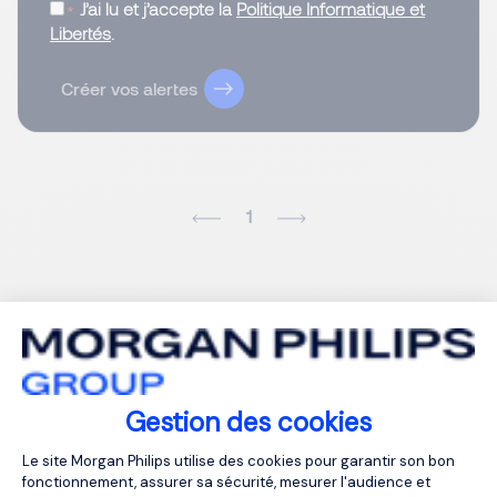
J’ai lu et j’accepte la
Politique Informatique et
Libertés
.
Créer vos alertes
1
Gestion des cookies
Plateforme de Gestion du Consentemen
Le site Morgan Philips utilise des cookies pour garantir son bon
fonctionnement, assurer sa sécurité, mesurer l'audience et