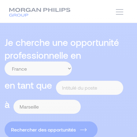
Je cherche une opportunité
professionnelle en
en tant que
à
Rechercher des opportunités