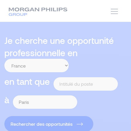
Je cherche une opportunité
professionnelle en
en tant que
à
Rechercher des opportunités