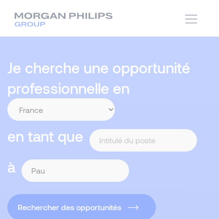
Je cherche une opportunité
professionnelle en
en tant que
à
Rechercher des opportunités