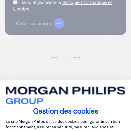
J’ai lu et j’accepte la
Politique Informatique et
Libertés
.
Créer vos alertes
1
Gestion des cookies
Plateforme de Gestion du Consentemen
Le site Morgan Philips utilise des cookies pour garantir son bon
fonctionnement, assurer sa sécurité, mesurer l'audience et