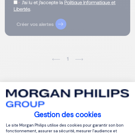
J’ai lu et j’accepte la
Politique Informatique et
Libertés
.
Créer vos alertes
1
Gestion des cookies
Plateforme de Gestion du Consentemen
Le site Morgan Philips utilise des cookies pour garantir son bon
fonctionnement, assurer sa sécurité, mesurer l'audience et