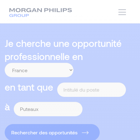
Je cherche une opportunité
professionnelle en
en tant que
à
Rechercher des opportunités