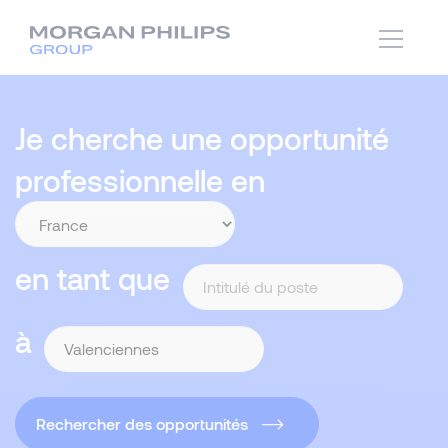
Je cherche une opportunité
professionnelle en
en tant que
à
Rechercher des opportunités