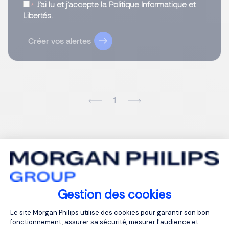
J’ai lu et j’accepte la
Politique Informatique et
Libertés
.
Créer vos alertes
1
Gestion des cookies
Plateforme de Gestion du Consentemen
Le site Morgan Philips utilise des cookies pour garantir son bon
fonctionnement, assurer sa sécurité, mesurer l'audience et