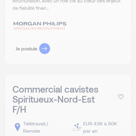
structuration, avec un rôle clé au cœur des enjeux
de fiabilité finan...
Je postule
Commercial cavistes
Spiritueux-Nord-Est
F/H
Télétravail /
EUR 43K à 50K
Remote
par an