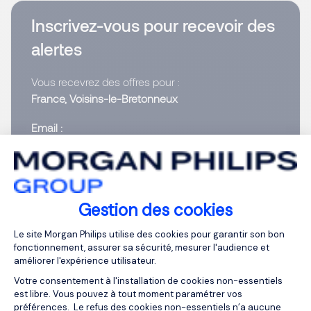
Inscrivez-vous pour recevoir des
alertes
Vous recevrez des offres pour :
France, Voisins-le-Bretonneux
Email
Saisissez votre adresse email
Gestion des cookies
J’ai lu et j’accepte la
Politique Informatique et
Libertés
.
Plateforme de Gestion du Consentemen
Le site Morgan Philips utilise des cookies pour garantir son bon
fonctionnement, assurer sa sécurité, mesurer l'audience et
Créer vos alertes
améliorer l'expérience utilisateur.
Votre consentement à l'installation de cookies non-essentiels
est libre. Vous pouvez à tout moment paramétrer vos
préférences. Le refus des cookies non-essentiels n’a aucune