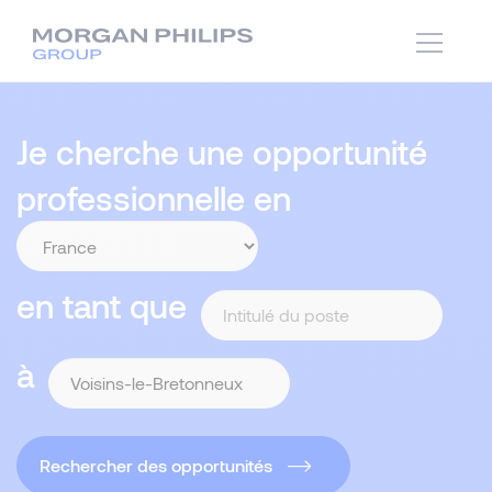
Je cherche une opportunité
professionnelle en
en tant que
à
Rechercher des opportunités