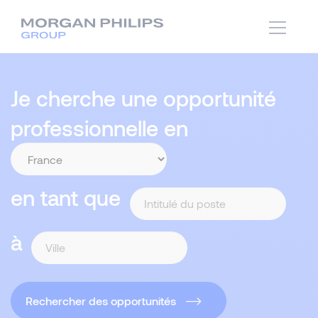
Je cherche une opportunité
professionnelle en
en tant que
à
Rechercher des opportunités