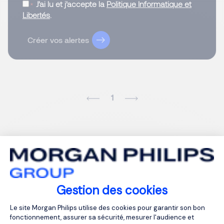
J’ai lu et j’accepte la
Politique Informatique et
Libertés
.
Créer vos alertes
1
Gestion des cookies
Plateforme de Gestion du Consentemen
Le site Morgan Philips utilise des cookies pour garantir son bon
fonctionnement, assurer sa sécurité, mesurer l'audience et