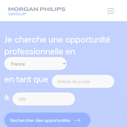
Je cherche une opportunité
professionnelle en
en tant que
à
Rechercher des opportunités