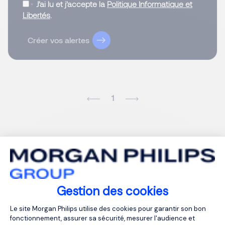
J’ai lu et j’accepte la
Politique Informatique et
Libertés
.
Créer vos alertes
1
Gestion des cookies
Plateforme de Gestion du Consentemen
Le site Morgan Philips utilise des cookies pour garantir son bon
fonctionnement, assurer sa sécurité, mesurer l'audience et