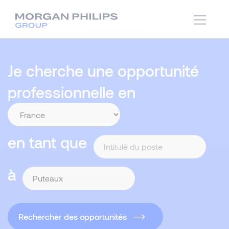
Je cherche une opportunité
professionnelle en
en tant que
à
Rechercher des opportunités