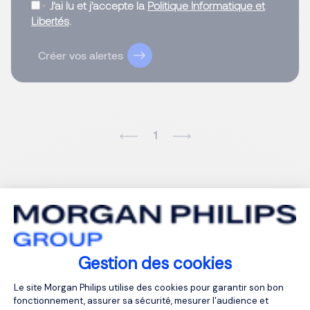
J’ai lu et j’accepte la
Politique Informatique et
Libertés
.
Créer vos alertes
1
Gestion des cookies
Plateforme de Gestion du Consentemen
Le site Morgan Philips utilise des cookies pour garantir son bon
fonctionnement, assurer sa sécurité, mesurer l'audience et