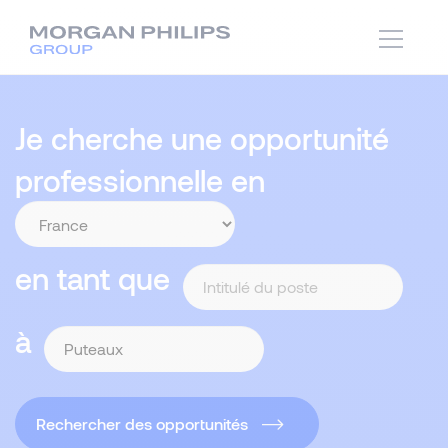
Je cherche une opportunité
professionnelle en
en tant que
à
Rechercher des opportunités