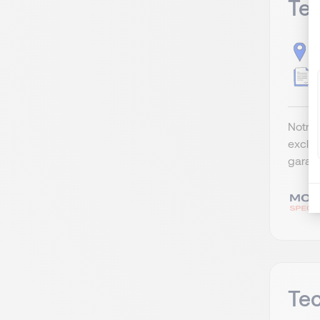
Tec
S
C
Notre 
exclus
garage
Tec