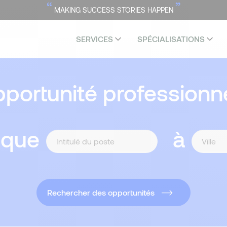
“
”
MAKING SUCCESS STORIES HAPPEN
SERVICES
SPÉCIALISATIONS
portunité professionne
 que
à
Rechercher des opportunités