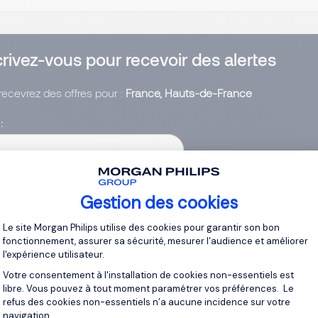
crivez-vous pour recevoir des alertes
recevrez des offres pour :
France, Hauts-de-France
l
ssez votre adresse email
Gestion des cookies
ai lu et j’accepte la
Politique Informatique et Libertés
.
Plateforme de Gestion du Consentement 
Le site Morgan Philips utilise des cookies pour garantir son bon
r vos alertes
fonctionnement, assurer sa sécurité, mesurer l'audience et améliorer
l'expérience utilisateur.
Votre consentement à l'installation de cookies non-essentiels est
libre. Vous pouvez à tout moment paramétrer vos préférences. Le
refus des cookies non-essentiels n’a aucune incidence sur votre
navigation.