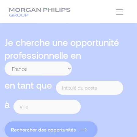
Je cherche une opportunité
professionnelle en
en tant que
à
Rechercher des opportunités