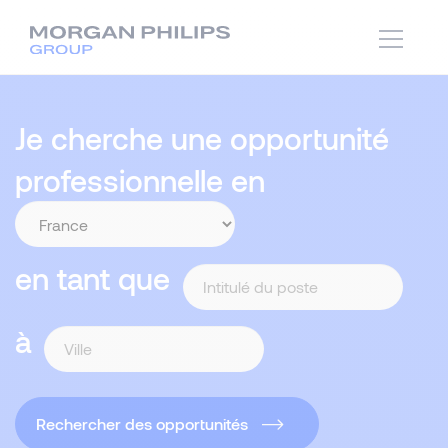
Je cherche une opportunité
professionnelle en
en tant que
à
Rechercher des opportunités