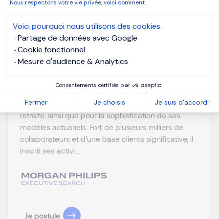
Nous respectons votre vie privée, voici comment.
Courbevoie, Ile-
EUR 70K à 75K
Voici pourquoi nous utilisons des cookies.
de-France
par an
Partage de données avec Google
CDI
Publiée depuis :
Cookie fonctionnel
03/08/2026
Mesure d'audience & Analytics
Notre client est un acteur de premier plan de l
Consentements certifiés par
’assurance en France, reconnu pour la qualité de
Fermer
Je choisis
Je suis d'accord !
ses expertises en assurance vie, épargne et
retraite, ainsi que pour la sophistication de ses
modèles actuariels. Fort de plusieurs milliers de
collaborateurs et d’une base clients significative, il
inscrit ses activi...
Je postule