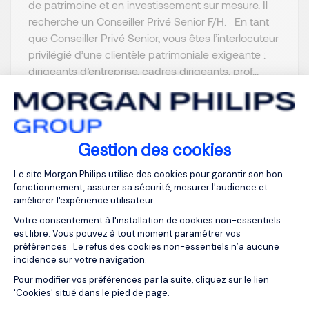
de patrimoine et en investissement sur mesure. Il
recherche un Conseiller Privé Senior F/H. En tant
que Conseiller Privé Senior, vous êtes l’interlocuteur
privilégié d’une clientèle patrimoniale exigeante :
dirigeants d’entreprise, cadres dirigeants, prof...
Gestion des cookies
Je postule
Plateforme de Gestion du Consentemen
Le site Morgan Philips utilise des cookies pour garantir son bon
fonctionnement, assurer sa sécurité, mesurer l'audience et
améliorer l'expérience utilisateur.
Votre consentement à l'installation de cookies non-essentiels
est libre. Vous pouvez à tout moment paramétrer vos
préférences. Le refus des cookies non-essentiels n’a aucune
Actuaire sénior
incidence sur votre navigation.
Axeptio consent
Provisionnement IARD
Pour modifier vos préférences par la suite, cliquez sur le lien
'Cookies' situé dans le pied de page.
& Santé F/H