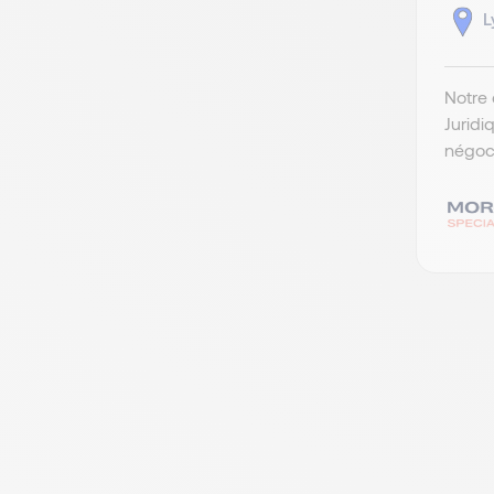
L
Notre 
Juridi
négoci