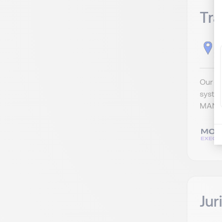
Tr
M
Our cl
syste
MANAG
Jur