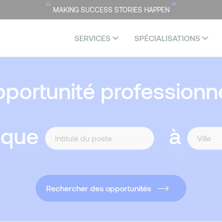
“
”
MAKING SUCCESS STORIES HAPPEN
SERVICES
SPÉCIALISATIONS
portunité professionne
 que
à
Rechercher des opportunités