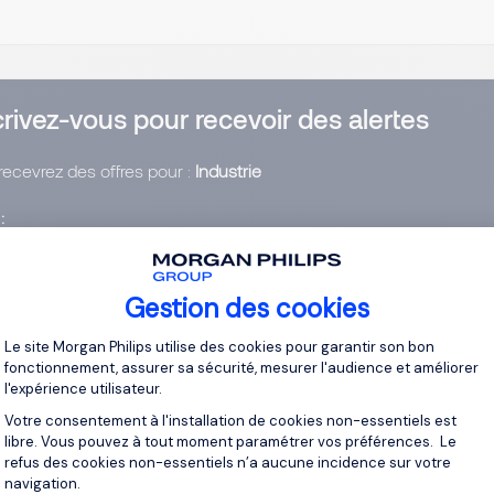
crivez-vous pour recevoir des alertes
recevrez des offres pour :
Industrie
l
ssez votre adresse email
Gestion des cookies
Plateforme de Gestion du Consentement 
ai lu et j’accepte la
Politique Informatique et Libertés
.
Le site Morgan Philips utilise des cookies pour garantir son bon
fonctionnement, assurer sa sécurité, mesurer l'audience et améliorer
l'expérience utilisateur.
r vos alertes
Votre consentement à l'installation de cookies non-essentiels est
libre. Vous pouvez à tout moment paramétrer vos préférences. Le
refus des cookies non-essentiels n’a aucune incidence sur votre
navigation.