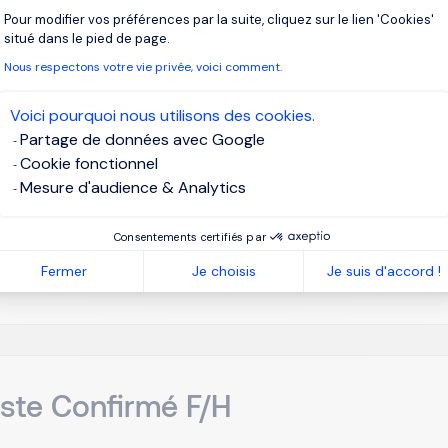
Pour modifier vos préférences par la suite, cliquez sur le lien 'Cookies'
ade Marketing & Communication
Axeptio consent
situé dans le pied de page.
Nous respectons votre vie privée, voici comment.
adrid
EUR 60K à 75K par an
CDI
Voici pourquoi nous utilisons des cookies.
Partage de données avec Google
Cookie fonctionnel
ient is a Multinational leading global designer, manufacturer,
Mesure d'audience & Analytics
ms. Based on the Group’s growth plans in Europe, is lookin
ER EUROPE Location: Madrid or France (Lyon area) Reporting t
Consentements certifiés par
Je post
Fermer
Je choisis
Je suis d'accord !
iste Confirmé F/H