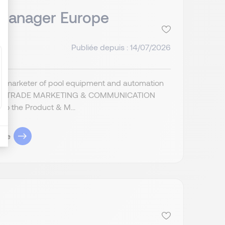
 Manager Europe
Publiée depuis : 14/07/2026
 and marketer of pool equipment and automation
g for a: TRADE MARKETING & COMMUNICATION
o the Product & M...
ule